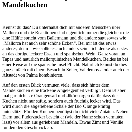
Mandelkuchen
Kennst du das? Du unterhältst dich mit anderen Menschen über
Mallorca und die Reaktionen sind eigentlich immer die gleichen: die
eine Hälfte spricht vom Ballermann und die andere sagt sowas wie
„Mallorca hat auch sehr schöne Ecken“. Bei mir ist das etwas
anderes, denn – wie sollte es auch anders sein – ich denke als erstes
an das dortige leckere Essen und spanischen Wein. Ganz voran an
Tapas und natürlich mallorquinischen Mandelkuchen.
Beides ist bei
einer Reise auf die spanische Insel Pflicht. Natürlich kannst du dies
ganz einfach mit einem Besuch in Sóller, Valldemossa oder auch der
Altstadt von Palma kombinieren.
Auf den ersten Blick vermuten viele, dass sich hinter dem
Mandelkuchen eine trockene Angelegenheit verbirgt. Dem ist aber
mal gar nicht so: Orangensaft und -likör sorgen dafür, dass der
Kuchen nicht nur saftig, sondern auch fruchtig lecker wird. Das
wird durch die abgeriebene Schale der Bio-Orange kräftig
unterstützt. Für den Kuchen benötigst du nicht viele Zutaten. Neben
Eiern und Puderzucker besteht er (wie der Name schon vermuten
lässt) vor allem aus geriebenen Mandeln. Etwas Zimt und Vanille
runden den Geschmack ab.