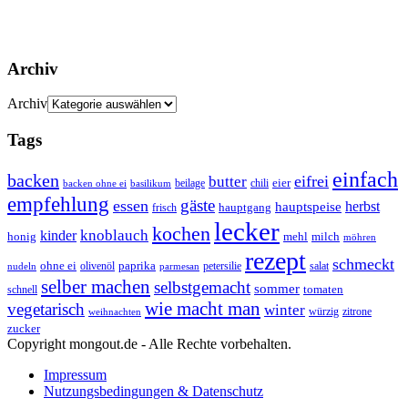
Archiv
Archiv
Tags
einfach
backen
eifrei
butter
eier
beilage
chili
basilikum
backen ohne ei
empfehlung
gäste
essen
herbst
hauptspeise
hauptgang
frisch
lecker
kochen
kinder
knoblauch
honig
mehl
milch
möhren
rezept
schmeckt
ohne ei
olivenöl
paprika
petersilie
salat
nudeln
parmesan
selber machen
selbstgemacht
sommer
schnell
tomaten
wie macht man
vegetarisch
winter
weihnachten
würzig
zitrone
zucker
Copyright mongout.de - Alle Rechte vorbehalten.
Impressum
Nutzungsbedingungen & Datenschutz