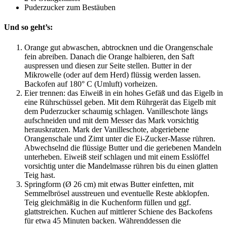
Puderzucker zum Bestäuben
Und so geht’s:
Orange gut abwaschen, abtrocknen und die Orangenschale
fein abreiben. Danach die Orange halbieren, den Saft
auspressen und diesen zur Seite stellen. Butter in der
Mikrowelle (oder auf dem Herd) flüssig werden lassen.
Backofen auf 180° C (Umluft) vorheizen.
Eier trennen: das Eiweiß in ein hohes Gefäß und das Eigelb in
eine Rührschüssel geben. Mit dem Rührgerät das Eigelb mit
dem Puderzucker schaumig schlagen. Vanilleschote längs
aufschneiden und mit dem Messer das Mark vorsichtig
herauskratzen. Mark der Vanilleschote, abgeriebene
Orangenschale und Zimt unter die Ei-Zucker-Masse rühren.
Abwechselnd die flüssige Butter und die geriebenen Mandeln
unterheben. Eiweiß steif schlagen und mit einem Esslöffel
vorsichtig unter die Mandelmasse rühren bis du einen glatten
Teig hast.
Springform (Ø 26 cm) mit etwas Butter einfetten, mit
Semmelbrösel ausstreuen und eventuelle Reste abklopfen.
Teig gleichmäßig in die Kuchenform füllen und ggf.
glattstreichen. Kuchen auf mittlerer Schiene des Backofens
für etwa 45 Minuten backen. Währenddessen die