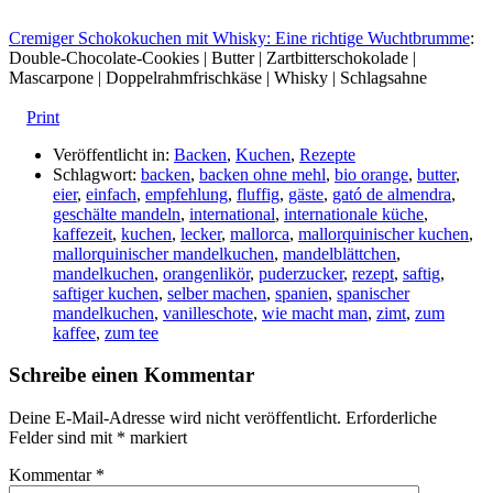
Cremiger Schokokuchen mit Whisky: Eine richtige Wuchtbrumme
:
Double-Chocolate-Cookies | Butter | Zartbitterschokolade |
Mascarpone | Doppelrahmfrischkäse | Whisky | Schlagsahne
Print
Veröffentlicht in:
Backen
,
Kuchen
,
Rezepte
Schlagwort:
backen
,
backen ohne mehl
,
bio orange
,
butter
,
eier
,
einfach
,
empfehlung
,
fluffig
,
gäste
,
gató de almendra
,
geschälte mandeln
,
international
,
internationale küche
,
kaffezeit
,
kuchen
,
lecker
,
mallorca
,
mallorquinischer kuchen
,
mallorquinischer mandelkuchen
,
mandelblättchen
,
mandelkuchen
,
orangenlikör
,
puderzucker
,
rezept
,
saftig
,
saftiger kuchen
,
selber machen
,
spanien
,
spanischer
mandelkuchen
,
vanilleschote
,
wie macht man
,
zimt
,
zum
kaffee
,
zum tee
Schreibe einen Kommentar
Deine E-Mail-Adresse wird nicht veröffentlicht.
Erforderliche
Felder sind mit
*
markiert
Kommentar
*