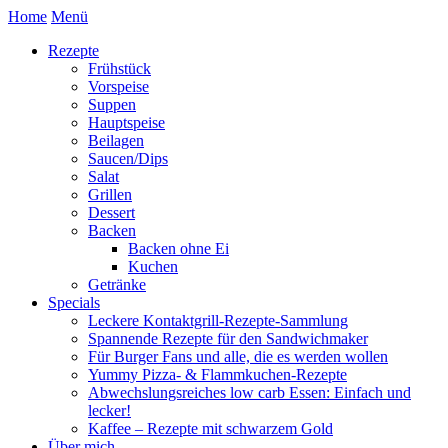
Home
Menü
Rezepte
Frühstück
Vorspeise
Suppen
Hauptspeise
Beilagen
Saucen/Dips
Salat
Grillen
Dessert
Backen
Backen ohne Ei
Kuchen
Getränke
Specials
Leckere Kontaktgrill-Rezepte-Sammlung
Spannende Rezepte für den Sandwichmaker
Für Burger Fans und alle, die es werden wollen
Yummy Pizza- & Flammkuchen-Rezepte
Abwechslungsreiches low carb Essen: Einfach und
lecker!
Kaffee – Rezepte mit schwarzem Gold
Über mich