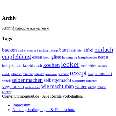
Archiv
Archiv
Tags
einfach
backen
eifrei
butter
eier
beilage
chili
basilikum
backen ohne ei
empfehlung
gäste
essen
herbst
hauptspeise
hauptgang
frisch
lecker
kochen
kinder
knoblauch
honig
mehl
milch
möhren
rezept
schmeckt
ohne ei
olivenöl
paprika
petersilie
salat
nudeln
parmesan
selber machen
selbstgemacht
sommer
schnell
tomaten
wie macht man
vegetarisch
winter
weihnachten
würzig
zitrone
zucker
Copyright mongout.de - Alle Rechte vorbehalten.
Impressum
Nutzungsbedingungen & Datenschutz