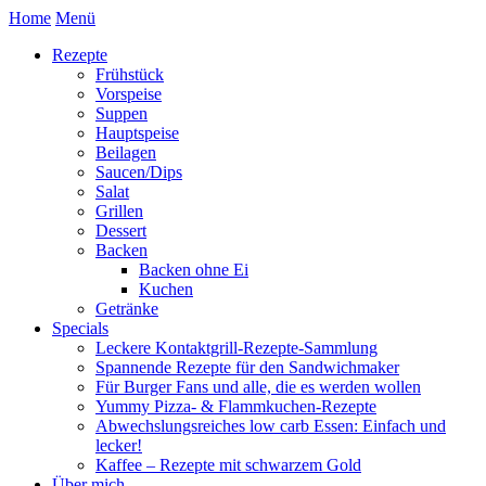
Home
Menü
Rezepte
Frühstück
Vorspeise
Suppen
Hauptspeise
Beilagen
Saucen/Dips
Salat
Grillen
Dessert
Backen
Backen ohne Ei
Kuchen
Getränke
Specials
Leckere Kontaktgrill-Rezepte-Sammlung
Spannende Rezepte für den Sandwichmaker
Für Burger Fans und alle, die es werden wollen
Yummy Pizza- & Flammkuchen-Rezepte
Abwechslungsreiches low carb Essen: Einfach und
lecker!
Kaffee – Rezepte mit schwarzem Gold
Über mich