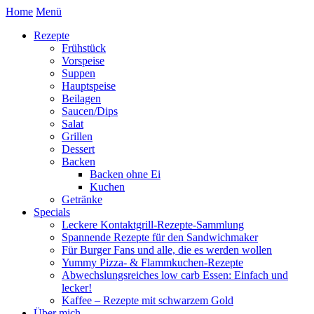
Home
Menü
Rezepte
Frühstück
Vorspeise
Suppen
Hauptspeise
Beilagen
Saucen/Dips
Salat
Grillen
Dessert
Backen
Backen ohne Ei
Kuchen
Getränke
Specials
Leckere Kontaktgrill-Rezepte-Sammlung
Spannende Rezepte für den Sandwichmaker
Für Burger Fans und alle, die es werden wollen
Yummy Pizza- & Flammkuchen-Rezepte
Abwechslungsreiches low carb Essen: Einfach und
lecker!
Kaffee – Rezepte mit schwarzem Gold
Über mich