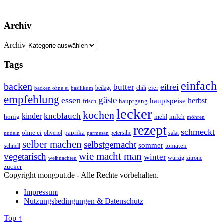
Archiv
Archiv
Tags
einfach
backen
eifrei
butter
eier
beilage
chili
basilikum
backen ohne ei
empfehlung
gäste
essen
herbst
hauptspeise
hauptgang
frisch
lecker
kochen
kinder
knoblauch
honig
mehl
milch
möhren
rezept
schmeckt
ohne ei
olivenöl
paprika
petersilie
salat
nudeln
parmesan
selber machen
selbstgemacht
sommer
schnell
tomaten
wie macht man
vegetarisch
winter
weihnachten
würzig
zitrone
zucker
Copyright mongout.de - Alle Rechte vorbehalten.
Impressum
Nutzungsbedingungen & Datenschutz
Top ↑