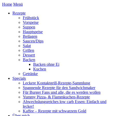
Home
Menü
Rezepte
Frühstück
Vorspeise
Suppen
Hauptspeise
Beilagen
Saucen/Dips
Salat
Grillen
Dessert
Backen
Backen ohne Ei
Kuchen
Getränke
Specials
Leckere Kontaktgrill-Rezepte-Sammlung
Spannende Rezepte für den Sandwichmaker
Für Burger Fans und alle, die es werden wollen
Yummy Pizza- & Flammkuchen-Rezepte
Abwechslungsreiches low carb Essen: Einfach und
lecker!
Kaffee – Rezepte mit schwarzem Gold
Über mich