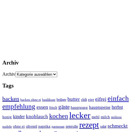
Archiv
Archiv
Tags
einfach
backen
eifrei
butter
eier
beilage
chili
basilikum
backen ohne ei
empfehlung
gäste
essen
herbst
hauptspeise
hauptgang
frisch
lecker
kochen
kinder
knoblauch
honig
mehl
milch
möhren
rezept
schmeckt
ohne ei
olivenöl
paprika
petersilie
salat
nudeln
parmesan