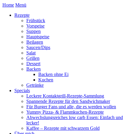
Home
Menü
Rezepte
Frühstück
Vorspeise
Suppen
Hauptspeise
Beilagen
Saucen/Dips
Salat
Grillen
Dessert
Backen
Backen ohne Ei
Kuchen
Getränke
Specials
Leckere Kontaktgrill-Rezepte-Sammlung
Spannende Rezepte für den Sandwichmaker
Für Burger Fans und alle, die es werden wollen
Yummy Pizza- & Flammkuchen-Rezepte
Abwechslungsreiches low carb Essen: Einfach und
lecker!
Kaffee – Rezepte mit schwarzem Gold
Über mich