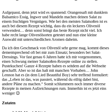
Aufgepasst, denn jetzt wird es spannend: Orangensaft mit dunklem
Balsamico Essig, Ingwer und Mandeln machen deinen Salat zu
einem fruchtigen Vergnügen. Wie bei den meisten Salatsoßen ist es
auch bei diesem Rezept wichtig, dass du ein leckeres Olivenöl
verwendest… denn sonst bringt das beste Rezept nicht viel. Ich
habe recht lange Olivenölsorten getestet und nun eine kleine
Auswahl mit unterschiedlichen Aromen daheim.
Da ich den Geschmack von Olivenöl sehr gerne mag, kommt dieses
dementsprechend oft bei mir zum Einsatz; besonders bei Salat-
Dressings. Vor fast genau 6 Jahren hatte ich mir vorgenommen,
einen Schwung meiner Salatsoßen-Rezepte online zu stellen.
Pustekuchen! Ganze 4 Rezepte haben es seitdem auf die Webseite
geschafft. Aber so ist das halt mit manchen Vorhaben… John
Lennon hat es (in dem Lied Beautiful Boy) sehr treffend formuliert:
das „Leben ist das, was passiert, während du eifrig dabei bist,
andere Pläne zu machen.“ Somit schlummern noch immer diverse
Rezepte in meinen Aufzeichnungen rum. Immerhin ist es jetzt eins
weniger 😉
Zutaten