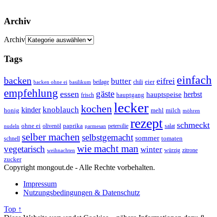
Archiv
Archiv
Tags
einfach
backen
eifrei
butter
eier
beilage
chili
basilikum
backen ohne ei
empfehlung
gäste
essen
herbst
hauptspeise
hauptgang
frisch
lecker
kochen
kinder
knoblauch
honig
mehl
milch
möhren
rezept
schmeckt
ohne ei
olivenöl
paprika
petersilie
salat
nudeln
parmesan
selber machen
selbstgemacht
sommer
schnell
tomaten
wie macht man
vegetarisch
winter
weihnachten
würzig
zitrone
zucker
Copyright mongout.de - Alle Rechte vorbehalten.
Impressum
Nutzungsbedingungen & Datenschutz
Top ↑