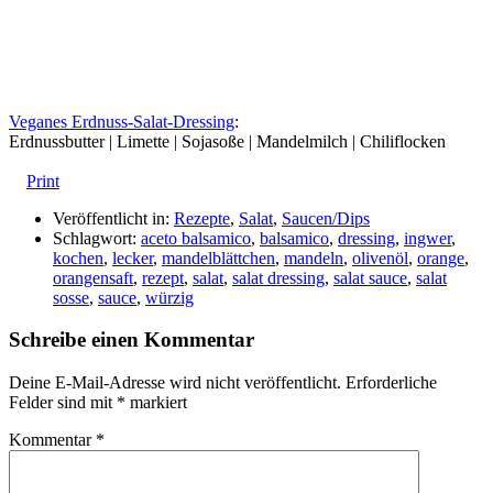
Veganes Erdnuss-Salat-Dressing
:
Erdnussbutter | Limette | Sojasoße | Mandelmilch | Chiliflocken
Print
Veröffentlicht in:
Rezepte
,
Salat
,
Saucen/Dips
Schlagwort:
aceto balsamico
,
balsamico
,
dressing
,
ingwer
,
kochen
,
lecker
,
mandelblättchen
,
mandeln
,
olivenöl
,
orange
,
orangensaft
,
rezept
,
salat
,
salat dressing
,
salat sauce
,
salat
sosse
,
sauce
,
würzig
Schreibe einen Kommentar
Deine E-Mail-Adresse wird nicht veröffentlicht.
Erforderliche
Felder sind mit
*
markiert
Kommentar
*