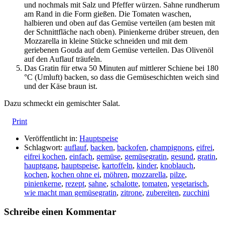
und nochmals mit Salz und Pfeffer würzen. Sahne rundherum
am Rand in die Form gießen. Die Tomaten waschen,
halbieren und oben auf das Gemüse verteilen (am besten mit
der Schnittfläche nach oben). Pinienkerne drüber streuen, den
Mozzarella in kleine Stücke schneiden und mit dem
geriebenen Gouda auf dem Gemüse verteilen. Das Olivenöl
auf den Auflauf träufeln.
Das Gratin für etwa 50 Minuten auf mittlerer Schiene bei 180
°C (Umluft) backen, so dass die Gemüseschichten weich sind
und der Käse braun ist.
Dazu schmeckt ein gemischter Salat.
Print
Veröffentlicht in:
Hauptspeise
Schlagwort:
auflauf
,
backen
,
backofen
,
champignons
,
eifrei
,
eifrei kochen
,
einfach
,
gemüse
,
gemüsegratin
,
gesund
,
gratin
,
hauptgang
,
hauptspeise
,
kartoffeln
,
kinder
,
knoblauch
,
kochen
,
kochen ohne ei
,
möhren
,
mozzarella
,
pilze
,
pinienkerne
,
rezept
,
sahne
,
schalotte
,
tomaten
,
vegetarisch
,
wie macht man gemüsegratin
,
zitrone
,
zubereiten
,
zucchini
Schreibe einen Kommentar