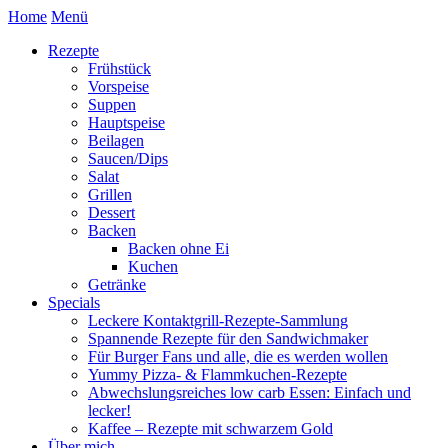
Home
Menü
Rezepte
Frühstück
Vorspeise
Suppen
Hauptspeise
Beilagen
Saucen/Dips
Salat
Grillen
Dessert
Backen
Backen ohne Ei
Kuchen
Getränke
Specials
Leckere Kontaktgrill-Rezepte-Sammlung
Spannende Rezepte für den Sandwichmaker
Für Burger Fans und alle, die es werden wollen
Yummy Pizza- & Flammkuchen-Rezepte
Abwechslungsreiches low carb Essen: Einfach und
lecker!
Kaffee – Rezepte mit schwarzem Gold
Über mich