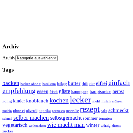
Archiv
Archiv
Tags
einfach
backen
eifrei
butter
eier
beilage
chili
basilikum
backen ohne ei
empfehlung
gäste
essen
herbst
hauptspeise
hauptgang
frisch
lecker
kochen
kinder
knoblauch
honig
mehl
milch
möhren
rezept
schmeckt
ohne ei
olivenöl
paprika
petersilie
salat
nudeln
parmesan
selber machen
selbstgemacht
sommer
schnell
tomaten
wie macht man
vegetarisch
winter
weihnachten
würzig
zitrone
zucker