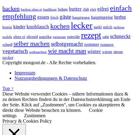
einfach
backen
eifrei
butter
eier
beilage
chili
basilikum
backen ohne ei
empfehlung
gäste
essen
herbst
hauptspeise
hauptgang
frisch
lecker
kochen
kinder
knoblauch
honig
mehl
milch
möhren
rezept
schmeckt
ohne ei
olivenöl
paprika
petersilie
salat
nudeln
parmesan
selber machen
selbstgemacht
sommer
schnell
tomaten
wie macht man
vegetarisch
winter
weihnachten
würzig
zitrone
zucker
Copyright mongout.de - Alle Rechte vorbehalten.
Impressum
Nutzungsbedingungen & Datenschutz
Top ↑
Diese Website verwendet Cookies – nähere Informationen dazu &
zu deinen Rechten findest du in der Datenschutzerklärung am Ende
der Seite. Klick auf „Zustimmen“, um Cookies zu akzeptieren &
direkt diese Website besuchen zu können.
Cookie
settings
Zustimmen
Privacy & Cookies Policy