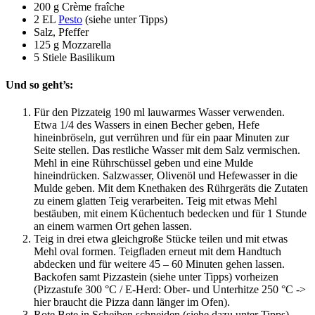
200 g Crème fraîche
2 EL
Pesto
(siehe unter Tipps)
Salz, Pfeffer
125 g Mozzarella
5 Stiele Basilikum
Und so geht’s:
Für den Pizzateig 190 ml lauwarmes Wasser verwenden.
Etwa 1/4 des Wassers in einen Becher geben, Hefe
hineinbröseln, gut verrühren und für ein paar Minuten zur
Seite stellen. Das restliche Wasser mit dem Salz vermischen.
Mehl in eine Rührschüssel geben und eine Mulde
hineindrücken. Salzwasser, Olivenöl und Hefewasser in die
Mulde geben. Mit dem Knethaken des Rührgeräts die Zutaten
zu einem glatten Teig verarbeiten. Teig mit etwas Mehl
bestäuben, mit einem Küchentuch bedecken und für 1 Stunde
an einem warmen Ort gehen lassen.
Teig in drei etwa gleichgroße Stücke teilen und mit etwas
Mehl oval formen. Teigfladen erneut mit dem Handtuch
abdecken und für weitere 45 – 60 Minuten gehen lassen.
Backofen samt Pizzastein (siehe unter Tipps) vorheizen
(Pizzastufe 300 °C / E-Herd: Ober- und Unterhitze 250 °C ->
hier braucht die Pizza dann länger im Ofen).
Rote Bete in Scheiben schneiden (siehe dazu unter Tipps).