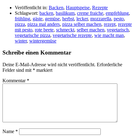
Veröffentlicht in:
Backen
,
Hauptspeise
,
Rezepte
Schlagwort:
backen
,
basilikum
,
creme fraiche
,
empfehlung
,
frühling
,
gäste
,
gemüse
,
herbst
,
lecker
,
mozzarella
,
pesto
,
pizza
,
pizza mal anders
,
pizza selber machen
,
rezept
,
rezepte
mit pesto
,
rote beete
,
schmeckt
,
selber machen
,
vegetarisch
,
vegetarische pizza
,
vegetarische rezepte
,
wie macht man
,
winter
,
wintergemüse
Schreibe einen Kommentar
Deine E-Mail-Adresse wird nicht veröffentlicht.
Erforderliche
Felder sind mit
*
markiert
Kommentar
*
Name
*