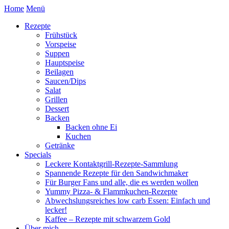
Home
Menü
Rezepte
Frühstück
Vorspeise
Suppen
Hauptspeise
Beilagen
Saucen/Dips
Salat
Grillen
Dessert
Backen
Backen ohne Ei
Kuchen
Getränke
Specials
Leckere Kontaktgrill-Rezepte-Sammlung
Spannende Rezepte für den Sandwichmaker
Für Burger Fans und alle, die es werden wollen
Yummy Pizza- & Flammkuchen-Rezepte
Abwechslungsreiches low carb Essen: Einfach und
lecker!
Kaffee – Rezepte mit schwarzem Gold
Über mich