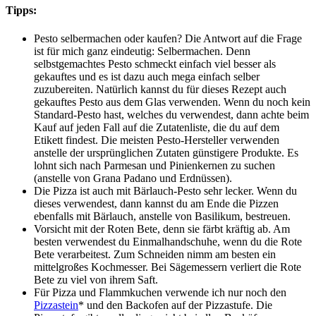
Tipps:
Pesto selbermachen oder kaufen? Die Antwort auf die Frage
ist für mich ganz eindeutig: Selbermachen. Denn
selbstgemachtes Pesto schmeckt einfach viel besser als
gekauftes und es ist dazu auch mega einfach selber
zuzubereiten. Natürlich kannst du für dieses Rezept auch
gekauftes Pesto aus dem Glas verwenden. Wenn du noch kein
Standard-Pesto hast, welches du verwendest, dann achte beim
Kauf auf jeden Fall auf die Zutatenliste, die du auf dem
Etikett findest. Die meisten Pesto-Hersteller verwenden
anstelle der ursprünglichen Zutaten günstigere Produkte. Es
lohnt sich nach Parmesan und Pinienkernen zu suchen
(anstelle von Grana Padano und Erdnüssen).
Die Pizza ist auch mit Bärlauch-Pesto sehr lecker. Wenn du
dieses verwendest, dann kannst du am Ende die Pizzen
ebenfalls mit Bärlauch, anstelle von Basilikum, bestreuen.
Vorsicht mit der Roten Bete, denn sie färbt kräftig ab. Am
besten verwendest du Einmalhandschuhe, wenn du die Rote
Bete verarbeitest. Zum Schneiden nimm am besten ein
mittelgroßes Kochmesser. Bei Sägemessern verliert die Rote
Bete zu viel von ihrem Saft.
Für Pizza und Flammkuchen verwende ich nur noch den
Pizzastein
* und den Backofen auf der Pizzastufe. Die