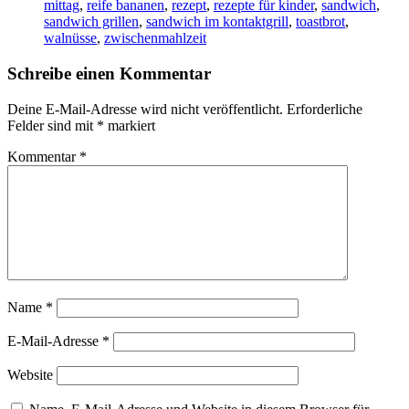
mittag
,
reife bananen
,
rezept
,
rezepte für kinder
,
sandwich
,
sandwich grillen
,
sandwich im kontaktgrill
,
toastbrot
,
walnüsse
,
zwischenmahlzeit
Schreibe einen Kommentar
Deine E-Mail-Adresse wird nicht veröffentlicht.
Erforderliche
Felder sind mit
*
markiert
Kommentar
*
Name
*
E-Mail-Adresse
*
Website