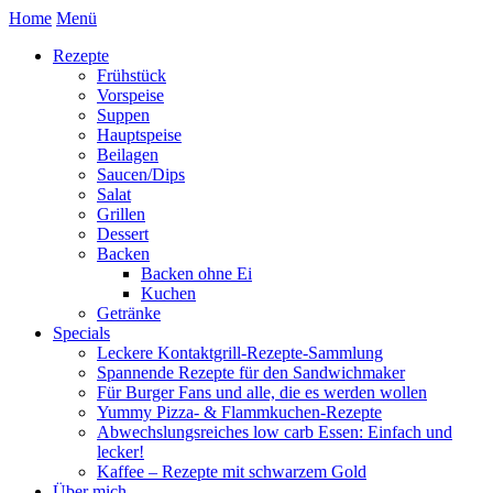
Home
Menü
Rezepte
Frühstück
Vorspeise
Suppen
Hauptspeise
Beilagen
Saucen/Dips
Salat
Grillen
Dessert
Backen
Backen ohne Ei
Kuchen
Getränke
Specials
Leckere Kontaktgrill-Rezepte-Sammlung
Spannende Rezepte für den Sandwichmaker
Für Burger Fans und alle, die es werden wollen
Yummy Pizza- & Flammkuchen-Rezepte
Abwechslungsreiches low carb Essen: Einfach und
lecker!
Kaffee – Rezepte mit schwarzem Gold
Über mich