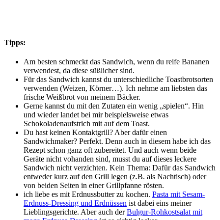
Tipps:
Am besten schmeckt das Sandwich, wenn du reife Bananen
verwendest, da diese süßlicher sind.
Für das Sandwich kannst du unterschiedliche Toastbrotsorten
verwenden (Weizen, Körner…). Ich nehme am liebsten das
frische Weißbrot von meinem Bäcker.
Gerne kannst du mit den Zutaten ein wenig „spielen“. Hin
und wieder landet bei mir beispielsweise etwas
Schokoladenaufstrich mit auf dem Toast.
Du hast keinen Kontaktgrill? Aber dafür einen
Sandwichmaker? Perfekt. Denn auch in diesem habe ich das
Rezept schon ganz oft zubereitet. Und auch wenn beide
Geräte nicht vohanden sind, musst du auf dieses leckere
Sandwich nicht verzichten. Kein Thema: Dafür das Sandwich
entweder kurz auf den Grill legen (z.B. als Nachtisch) oder
von beiden Seiten in einer Grillpfanne rösten.
ich liebe es mit Erdnussbutter zu kochen.
Pasta mit Sesam-
Erdnuss-Dressing und Erdnüssen
ist dabei eins meiner
Lieblingsgerichte. Aber auch der
Bulgur-Rohkostsalat mit