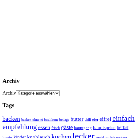
Archiv
Archiv
Tags
einfach
backen
eifrei
butter
eier
beilage
chili
basilikum
backen ohne ei
empfehlung
gäste
essen
herbst
hauptspeise
hauptgang
frisch
lecker
kochen
kinder
knoblauch
honig
mehl
milch
möhren