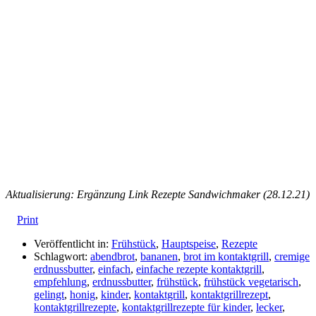
Aktualisierung: Ergänzung Link Rezepte Sandwichmaker (28.12.21)
Print
Veröffentlicht in:
Frühstück
,
Hauptspeise
,
Rezepte
Schlagwort:
abendbrot
,
bananen
,
brot im kontaktgrill
,
cremige
erdnussbutter
,
einfach
,
einfache rezepte kontaktgrill
,
empfehlung
,
erdnussbutter
,
frühstück
,
frühstück vegetarisch
,
gelingt
,
honig
,
kinder
,
kontaktgrill
,
kontaktgrillrezept
,
kontaktgrillrezepte
,
kontaktgrillrezepte für kinder
,
lecker
,