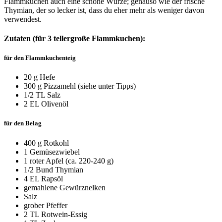
Flammkuchen auch eine schöne Würze; genauso wie der frische
Thymian, der so lecker ist, dass du eher mehr als weniger davon
verwendest.
Zutaten (für 3 tellergroße Flammkuchen):
für den Flammkuchenteig
20 g Hefe
300 g Pizzamehl (siehe unter Tipps)
1/2 TL Salz
2 EL Olivenöl
für den Belag
400 g Rotkohl
1 Gemüsezwiebel
1 roter Apfel (ca. 220-240 g)
1/2 Bund Thymian
4 EL Rapsöl
gemahlene Gewürznelken
Salz
grober Pfeffer
2 TL Rotwein-Essig