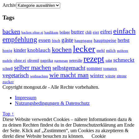
Archiv
Tags
einfach
backen
eifrei
butter
eier
beilage
chili
basilikum
backen ohne ei
empfehlung
gäste
essen
herbst
hauptspeise
hauptgang
frisch
lecker
kochen
kinder
knoblauch
honig
mehl
milch
möhren
rezept
schmeckt
ohne ei
olivenöl
paprika
petersilie
salat
nudeln
parmesan
selber machen
selbstgemacht
sommer
schnell
tomaten
wie macht man
vegetarisch
winter
weihnachten
würzig
zitrone
zucker
Copyright mongout.de - Alle Rechte vorbehalten.
Impressum
Nutzungsbedingungen & Datenschutz
Top ↑
Diese Website verwendet Cookies – nähere Informationen dazu &
zu deinen Rechten findest du in der Datenschutzerklärung am Ende
der Seite. Klick auf „Zustimmen“, um Cookies zu akzeptieren &
direkt diese Website besuchen zu können.
Cookie