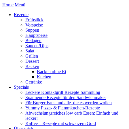
Home
Menü
Rezepte
Frühstück
Vorspeise
Suppen
Hauptspeise
Beilagen
Saucen/Dips
Salat
Grillen
Dessert
Backen
Backen ohne Ei
Kuchen
Getränke
Specials
Leckere Kontaktgrill-Rezepte-Sammlung
Spannende Rezepte für den Sandwichmaker
Für Burger Fans und alle, die es werden wollen
Yummy Pizza- & Flammkuchen-Rezepte
Abwechslungsreiches low carb Essen: Einfach und
lecker!
Kaffee – Rezepte mit schwarzem Gold
Über mich