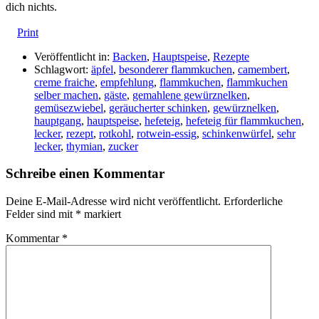
dich nichts.
Print
Veröffentlicht in:
Backen
,
Hauptspeise
,
Rezepte
Schlagwort:
äpfel
,
besonderer flammkuchen
,
camembert
,
creme fraiche
,
empfehlung
,
flammkuchen
,
flammkuchen
selber machen
,
gäste
,
gemahlene gewürznelken
,
gemüsezwiebel
,
geräucherter schinken
,
gewürznelken
,
hauptgang
,
hauptspeise
,
hefeteig
,
hefeteig für flammkuchen
,
lecker
,
rezept
,
rotkohl
,
rotwein-essig
,
schinkenwürfel
,
sehr
lecker
,
thymian
,
zucker
Schreibe einen Kommentar
Deine E-Mail-Adresse wird nicht veröffentlicht.
Erforderliche
Felder sind mit
*
markiert
Kommentar
*