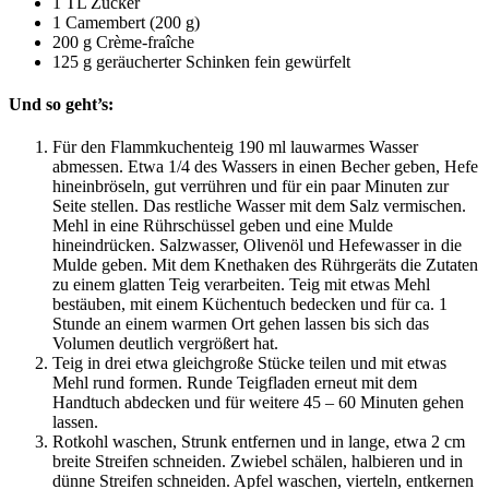
1 TL Zucker
1 Camembert (200 g)
200 g Crème-fraîche
125 g geräucherter Schinken fein gewürfelt
Und so geht’s:
Für den Flammkuchenteig 190 ml lauwarmes Wasser
abmessen. Etwa 1/4 des Wassers in einen Becher geben, Hefe
hineinbröseln, gut verrühren und für ein paar Minuten zur
Seite stellen. Das restliche Wasser mit dem Salz vermischen.
Mehl in eine Rührschüssel geben und eine Mulde
hineindrücken. Salzwasser, Olivenöl und Hefewasser in die
Mulde geben. Mit dem Knethaken des Rührgeräts die Zutaten
zu einem glatten Teig verarbeiten. Teig mit etwas Mehl
bestäuben, mit einem Küchentuch bedecken und für ca. 1
Stunde an einem warmen Ort gehen lassen bis sich das
Volumen deutlich vergrößert hat.
Teig in drei etwa gleichgroße Stücke teilen und mit etwas
Mehl rund formen. Runde Teigfladen erneut mit dem
Handtuch abdecken und für weitere 45 – 60 Minuten gehen
lassen.
Rotkohl waschen, Strunk entfernen und in lange, etwa 2 cm
breite Streifen schneiden. Zwiebel schälen, halbieren und in
dünne Streifen schneiden. Apfel waschen, vierteln, entkernen