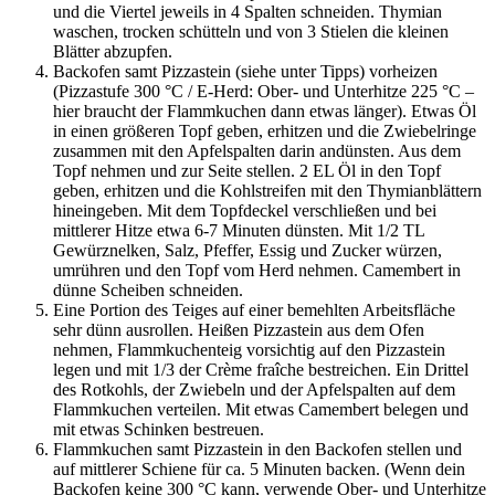
und die Viertel jeweils in 4 Spalten schneiden. Thymian
waschen, trocken schütteln und von 3 Stielen die kleinen
Blätter abzupfen.
Backofen samt Pizzastein (siehe unter Tipps) vorheizen
(Pizzastufe 300 °C / E-Herd: Ober- und Unterhitze 225 °C –
hier braucht der Flammkuchen dann etwas länger). Etwas Öl
in einen größeren Topf geben, erhitzen und die Zwiebelringe
zusammen mit den Apfelspalten darin andünsten. Aus dem
Topf nehmen und zur Seite stellen. 2 EL Öl in den Topf
geben, erhitzen und die Kohlstreifen mit den Thymianblättern
hineingeben. Mit dem Topfdeckel verschließen und bei
mittlerer Hitze etwa 6-7 Minuten dünsten. Mit 1/2 TL
Gewürznelken, Salz, Pfeffer, Essig und Zucker würzen,
umrühren und den Topf vom Herd nehmen. Camembert in
dünne Scheiben schneiden.
Eine Portion des Teiges auf einer bemehlten Arbeitsfläche
sehr dünn ausrollen. Heißen Pizzastein aus dem Ofen
nehmen, Flammkuchenteig vorsichtig auf den Pizzastein
legen und mit 1/3 der Crème fraîche bestreichen. Ein Drittel
des Rotkohls, der Zwiebeln und der Apfelspalten auf dem
Flammkuchen verteilen. Mit etwas Camembert belegen und
mit etwas Schinken bestreuen.
Flammkuchen samt Pizzastein in den Backofen stellen und
auf mittlerer Schiene für ca. 5 Minuten backen. (Wenn dein
Backofen keine 300 °C kann, verwende Ober- und Unterhitze