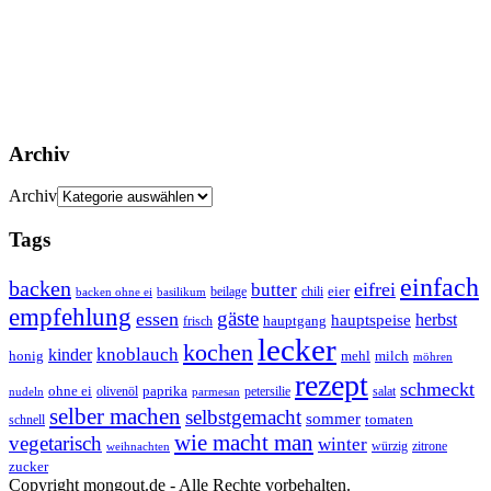
Archiv
Archiv
Tags
einfach
backen
eifrei
butter
eier
beilage
chili
basilikum
backen ohne ei
empfehlung
gäste
essen
herbst
hauptspeise
hauptgang
frisch
lecker
kochen
kinder
knoblauch
honig
mehl
milch
möhren
rezept
schmeckt
ohne ei
olivenöl
paprika
petersilie
salat
nudeln
parmesan
selber machen
selbstgemacht
sommer
schnell
tomaten
wie macht man
vegetarisch
winter
weihnachten
würzig
zitrone
zucker
Copyright mongout.de - Alle Rechte vorbehalten.