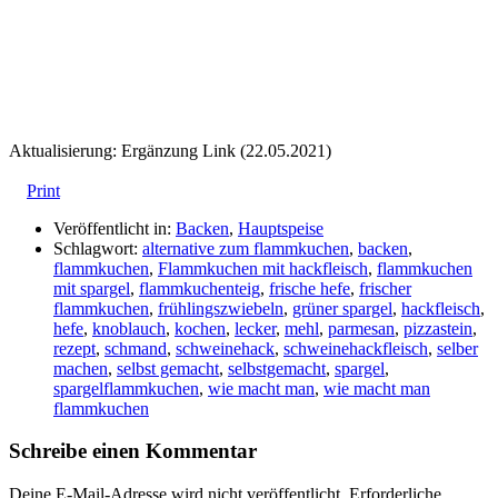
Aktualisierung: Ergänzung Link (22.05.2021)
Print
Veröffentlicht in:
Backen
,
Hauptspeise
Schlagwort:
alternative zum flammkuchen
,
backen
,
flammkuchen
,
Flammkuchen mit hackfleisch
,
flammkuchen
mit spargel
,
flammkuchenteig
,
frische hefe
,
frischer
flammkuchen
,
frühlingszwiebeln
,
grüner spargel
,
hackfleisch
,
hefe
,
knoblauch
,
kochen
,
lecker
,
mehl
,
parmesan
,
pizzastein
,
rezept
,
schmand
,
schweinehack
,
schweinehackfleisch
,
selber
machen
,
selbst gemacht
,
selbstgemacht
,
spargel
,
spargelflammkuchen
,
wie macht man
,
wie macht man
flammkuchen
Schreibe einen Kommentar
Deine E-Mail-Adresse wird nicht veröffentlicht.
Erforderliche