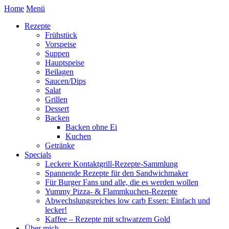
Home
Menü
Rezepte
Frühstück
Vorspeise
Suppen
Hauptspeise
Beilagen
Saucen/Dips
Salat
Grillen
Dessert
Backen
Backen ohne Ei
Kuchen
Getränke
Specials
Leckere Kontaktgrill-Rezepte-Sammlung
Spannende Rezepte für den Sandwichmaker
Für Burger Fans und alle, die es werden wollen
Yummy Pizza- & Flammkuchen-Rezepte
Abwechslungsreiches low carb Essen: Einfach und
lecker!
Kaffee – Rezepte mit schwarzem Gold
Über mich