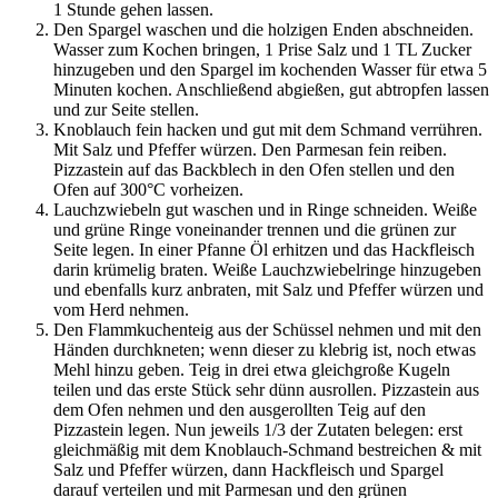
1 Stunde gehen lassen.
Den Spargel waschen und die holzigen Enden abschneiden.
Wasser zum Kochen bringen, 1 Prise Salz und 1 TL Zucker
hinzugeben und den Spargel im kochenden Wasser für etwa 5
Minuten kochen. Anschließend abgießen, gut abtropfen lassen
und zur Seite stellen.
Knoblauch fein hacken und gut mit dem Schmand verrühren.
Mit Salz und Pfeffer würzen. Den Parmesan fein reiben.
Pizzastein auf das Backblech in den Ofen stellen und den
Ofen auf 300°C vorheizen.
Lauchzwiebeln gut waschen und in Ringe schneiden. Weiße
und grüne Ringe voneinander trennen und die grünen zur
Seite legen. In einer Pfanne Öl erhitzen und das Hackfleisch
darin krümelig braten. Weiße Lauchzwiebelringe hinzugeben
und ebenfalls kurz anbraten, mit Salz und Pfeffer würzen und
vom Herd nehmen.
Den Flammkuchenteig aus der Schüssel nehmen und mit den
Händen durchkneten; wenn dieser zu klebrig ist, noch etwas
Mehl hinzu geben. Teig in drei etwa gleichgroße Kugeln
teilen und das erste Stück sehr dünn ausrollen. Pizzastein aus
dem Ofen nehmen und den ausgerollten Teig auf den
Pizzastein legen. Nun jeweils 1/3 der Zutaten belegen: erst
gleichmäßig mit dem Knoblauch-Schmand bestreichen & mit
Salz und Pfeffer würzen, dann Hackfleisch und Spargel
darauf verteilen und mit Parmesan und den grünen