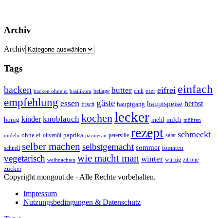
Archiv
Archiv
Tags
einfach
backen
eifrei
butter
eier
beilage
chili
basilikum
backen ohne ei
empfehlung
gäste
essen
herbst
hauptspeise
hauptgang
frisch
lecker
kochen
kinder
knoblauch
honig
mehl
milch
möhren
rezept
schmeckt
ohne ei
olivenöl
paprika
petersilie
salat
nudeln
parmesan
selber machen
selbstgemacht
sommer
schnell
tomaten
wie macht man
vegetarisch
winter
weihnachten
würzig
zitrone
zucker
Copyright mongout.de - Alle Rechte vorbehalten.
Impressum
Nutzungsbedingungen & Datenschutz