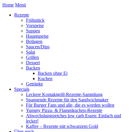
Home
Menü
Rezepte
Frühstück
Vorspeise
Suppen
Hauptspeise
Beilagen
Saucen/Dips
Salat
Grillen
Dessert
Backen
Backen ohne Ei
Kuchen
Getränke
Specials
Leckere Kontaktgrill-Rezepte-Sammlung
Spannende Rezepte für den Sandwichmaker
Für Burger Fans und alle, die es werden wollen
Yummy Pizza- & Flammkuchen-Rezepte
Abwechslungsreiches low carb Essen: Einfach und
lecker!
Kaffee – Rezepte mit schwarzem Gold
Über mich