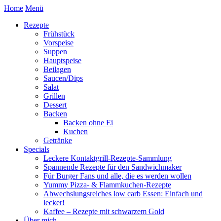
Home
Menü
Rezepte
Frühstück
Vorspeise
Suppen
Hauptspeise
Beilagen
Saucen/Dips
Salat
Grillen
Dessert
Backen
Backen ohne Ei
Kuchen
Getränke
Specials
Leckere Kontaktgrill-Rezepte-Sammlung
Spannende Rezepte für den Sandwichmaker
Für Burger Fans und alle, die es werden wollen
Yummy Pizza- & Flammkuchen-Rezepte
Abwechslungsreiches low carb Essen: Einfach und
lecker!
Kaffee – Rezepte mit schwarzem Gold
Über mich