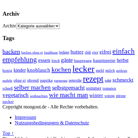
Archiv
Archiv
Tags
einfach
backen
eifrei
butter
eier
beilage
chili
basilikum
backen ohne ei
empfehlung
gäste
essen
herbst
hauptspeise
hauptgang
frisch
lecker
kochen
kinder
knoblauch
honig
mehl
milch
möhren
rezept
schmeckt
ohne ei
olivenöl
paprika
petersilie
salat
nudeln
parmesan
selber machen
selbstgemacht
sommer
schnell
tomaten
wie macht man
vegetarisch
winter
weihnachten
würzig
zitrone
zucker
Copyright mongout.de - Alle Rechte vorbehalten.
Impressum
Nutzungsbedingungen & Datenschutz
Top ↑