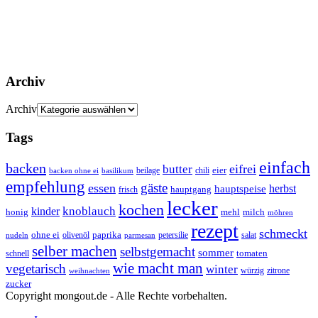
Archiv
Archiv
Tags
einfach
backen
eifrei
butter
eier
beilage
chili
basilikum
backen ohne ei
empfehlung
gäste
essen
herbst
hauptspeise
hauptgang
frisch
lecker
kochen
kinder
knoblauch
honig
mehl
milch
möhren
rezept
schmeckt
ohne ei
olivenöl
paprika
petersilie
salat
nudeln
parmesan
selber machen
selbstgemacht
sommer
schnell
tomaten
wie macht man
vegetarisch
winter
weihnachten
würzig
zitrone
zucker
Copyright mongout.de - Alle Rechte vorbehalten.