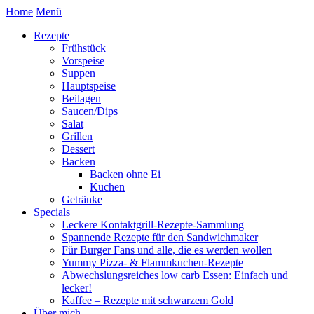
Home
Menü
Rezepte
Frühstück
Vorspeise
Suppen
Hauptspeise
Beilagen
Saucen/Dips
Salat
Grillen
Dessert
Backen
Backen ohne Ei
Kuchen
Getränke
Specials
Leckere Kontaktgrill-Rezepte-Sammlung
Spannende Rezepte für den Sandwichmaker
Für Burger Fans und alle, die es werden wollen
Yummy Pizza- & Flammkuchen-Rezepte
Abwechslungsreiches low carb Essen: Einfach und
lecker!
Kaffee – Rezepte mit schwarzem Gold
Über mich