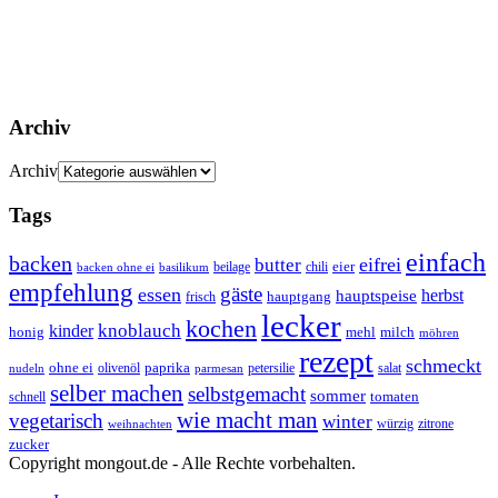
Archiv
Archiv
Tags
einfach
backen
eifrei
butter
eier
beilage
chili
basilikum
backen ohne ei
empfehlung
gäste
essen
herbst
hauptspeise
hauptgang
frisch
lecker
kochen
kinder
knoblauch
honig
mehl
milch
möhren
rezept
schmeckt
ohne ei
olivenöl
paprika
petersilie
salat
nudeln
parmesan
selber machen
selbstgemacht
sommer
schnell
tomaten
wie macht man
vegetarisch
winter
weihnachten
würzig
zitrone
zucker
Copyright mongout.de - Alle Rechte vorbehalten.