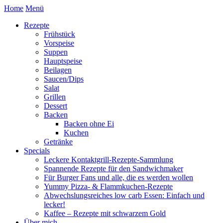
Home
Menü
Rezepte
Frühstück
Vorspeise
Suppen
Hauptspeise
Beilagen
Saucen/Dips
Salat
Grillen
Dessert
Backen
Backen ohne Ei
Kuchen
Getränke
Specials
Leckere Kontaktgrill-Rezepte-Sammlung
Spannende Rezepte für den Sandwichmaker
Für Burger Fans und alle, die es werden wollen
Yummy Pizza- & Flammkuchen-Rezepte
Abwechslungsreiches low carb Essen: Einfach und
lecker!
Kaffee – Rezepte mit schwarzem Gold
Über mich