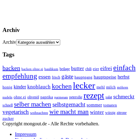
Archiv
Archiv
Tags
einfach
backen
eifrei
butter
eier
beilage
chili
basilikum
backen ohne ei
empfehlung
gäste
essen
herbst
hauptspeise
hauptgang
frisch
lecker
kochen
kinder
knoblauch
honig
mehl
milch
möhren
rezept
schmeckt
ohne ei
olivenöl
paprika
petersilie
salat
nudeln
parmesan
selber machen
selbstgemacht
sommer
schnell
tomaten
wie macht man
vegetarisch
winter
weihnachten
würzig
zitrone
zucker
Copyright mongout.de - Alle Rechte vorbehalten.
Impressum