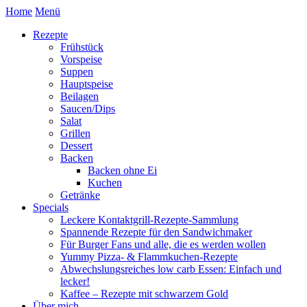
Home
Menü
Rezepte
Frühstück
Vorspeise
Suppen
Hauptspeise
Beilagen
Saucen/Dips
Salat
Grillen
Dessert
Backen
Backen ohne Ei
Kuchen
Getränke
Specials
Leckere Kontaktgrill-Rezepte-Sammlung
Spannende Rezepte für den Sandwichmaker
Für Burger Fans und alle, die es werden wollen
Yummy Pizza- & Flammkuchen-Rezepte
Abwechslungsreiches low carb Essen: Einfach und
lecker!
Kaffee – Rezepte mit schwarzem Gold
Über mich