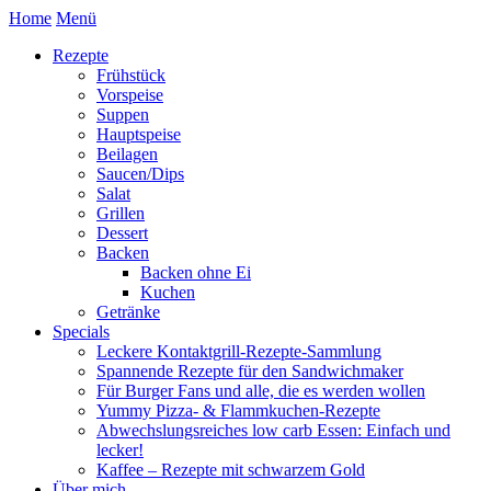
Home
Menü
Rezepte
Frühstück
Vorspeise
Suppen
Hauptspeise
Beilagen
Saucen/Dips
Salat
Grillen
Dessert
Backen
Backen ohne Ei
Kuchen
Getränke
Specials
Leckere Kontaktgrill-Rezepte-Sammlung
Spannende Rezepte für den Sandwichmaker
Für Burger Fans und alle, die es werden wollen
Yummy Pizza- & Flammkuchen-Rezepte
Abwechslungsreiches low carb Essen: Einfach und
lecker!
Kaffee – Rezepte mit schwarzem Gold
Über mich