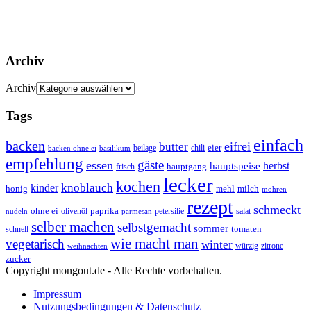
Archiv
Archiv
Tags
einfach
backen
eifrei
butter
eier
beilage
chili
basilikum
backen ohne ei
empfehlung
gäste
essen
herbst
hauptspeise
hauptgang
frisch
lecker
kochen
kinder
knoblauch
honig
mehl
milch
möhren
rezept
schmeckt
ohne ei
olivenöl
paprika
petersilie
salat
nudeln
parmesan
selber machen
selbstgemacht
sommer
schnell
tomaten
wie macht man
vegetarisch
winter
weihnachten
würzig
zitrone
zucker
Copyright mongout.de - Alle Rechte vorbehalten.
Impressum
Nutzungsbedingungen & Datenschutz