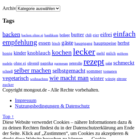
Archiv
Tags
einfach
backen
eifrei
butter
eier
beilage
chili
basilikum
backen ohne ei
empfehlung
gäste
essen
herbst
hauptspeise
hauptgang
frisch
lecker
kochen
kinder
knoblauch
honig
mehl
milch
möhren
rezept
schmeckt
ohne ei
olivenöl
paprika
petersilie
salat
nudeln
parmesan
selber machen
selbstgemacht
sommer
schnell
tomaten
wie macht man
vegetarisch
winter
weihnachten
würzig
zitrone
zucker
Copyright mongout.de - Alle Rechte vorbehalten.
Impressum
Nutzungsbedingungen & Datenschutz
Top ↑
Diese Website verwendet Cookies – nähere Informationen dazu &
zu deinen Rechten findest du in der Datenschutzerklärung am Ende
der Seite. Klick auf „Zustimmen“, um Cookies zu akzeptieren &
direkt diese Website besuchen zu können.
Cookie