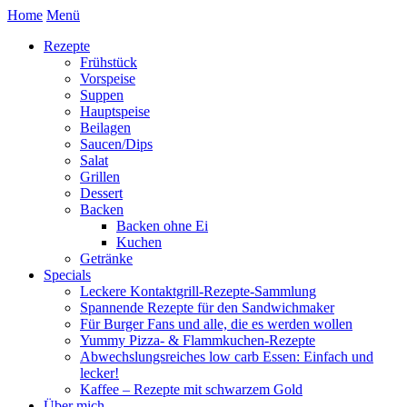
Home
Menü
Rezepte
Frühstück
Vorspeise
Suppen
Hauptspeise
Beilagen
Saucen/Dips
Salat
Grillen
Dessert
Backen
Backen ohne Ei
Kuchen
Getränke
Specials
Leckere Kontaktgrill-Rezepte-Sammlung
Spannende Rezepte für den Sandwichmaker
Für Burger Fans und alle, die es werden wollen
Yummy Pizza- & Flammkuchen-Rezepte
Abwechslungsreiches low carb Essen: Einfach und
lecker!
Kaffee – Rezepte mit schwarzem Gold
Über mich