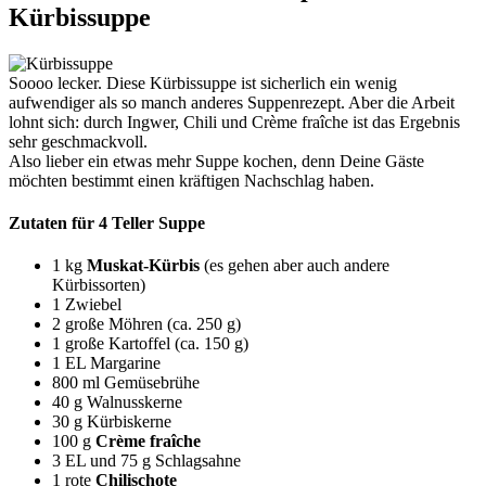
Kürbissuppe
Soooo lecker. Diese Kürbissuppe ist sicherlich ein wenig
aufwendiger als so manch anderes Suppenrezept. Aber die Arbeit
lohnt sich: durch Ingwer, Chili und Crème fraîche ist das Ergebnis
sehr geschmackvoll.
Also lieber ein etwas mehr Suppe kochen, denn Deine Gäste
möchten bestimmt einen kräftigen Nachschlag haben.
Zutaten für 4 Teller Suppe
1 kg
Muskat-Kürbis
(es gehen aber auch andere
Kürbissorten)
1 Zwiebel
2 große Möhren (ca. 250 g)
1 große Kartoffel (ca. 150 g)
1 EL Margarine
800 ml Gemüsebrühe
40 g Walnusskerne
30 g Kürbiskerne
100 g
Crème fraîche
3 EL und 75 g Schlagsahne
1 rote
Chilischote