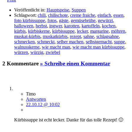
Veröffentlicht in:
Hauptspeise
,
Suppen
Schlagwort:
chili
,
chilischote
,
creme fraiche
,
einfach
,
essen
,
foto kürbissuppe
,
fotos
,
gäste
,
gemüsebrühe
,
gewürzt
,
halloween
,
herbst
,
ingwer
,
karotten
,
kartoffeln
,
kochen
,
kürbis
,
kürbiskerne
,
kürbissuppe
,
lecker
,
margarine
,
möhren
,
muskat-kürbis
,
muskatkürbis
,
rezept
,
sahne
,
schlagsahne
,
schmecken
,
schmeckt
,
selber machen
,
selbstgemacht
,
suppe
,
walnusskerne
,
wie macht man
,
wie macht man kürbissuppe
,
würzen
,
würzig
,
zwiebel
2 Kommentare
» Schreibe einen Kommentar
Timo
Antworten
22.10.12 @ 10:02
Kürbissuppe ist echt lecker. Danke für das tolle Rezept! 🙂