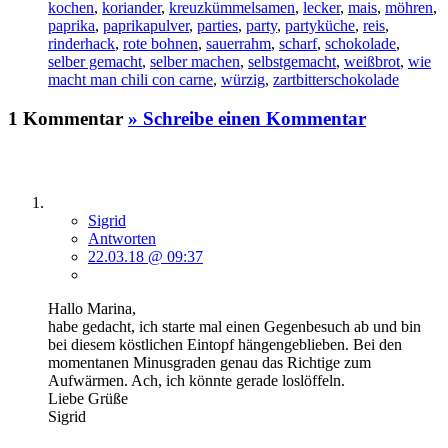
kochen
,
koriander
,
kreuzkümmelsamen
,
lecker
,
mais
,
möhren
,
paprika
,
paprikapulver
,
parties
,
party
,
partyküche
,
reis
,
rinderhack
,
rote bohnen
,
sauerrahm
,
scharf
,
schokolade
,
selber gemacht
,
selber machen
,
selbstgemacht
,
weißbrot
,
wie
macht man chili con carne
,
würzig
,
zartbitterschokolade
1 Kommentar
» Schreibe einen Kommentar
Sigrid
Antworten
22.03.18 @ 09:37
Hallo Marina,
habe gedacht, ich starte mal einen Gegenbesuch ab und bin
bei diesem köstlichen Eintopf hängengeblieben. Bei den
momentanen Minusgraden genau das Richtige zum
Aufwärmen. Ach, ich könnte gerade loslöffeln.
Liebe Grüße
Sigrid