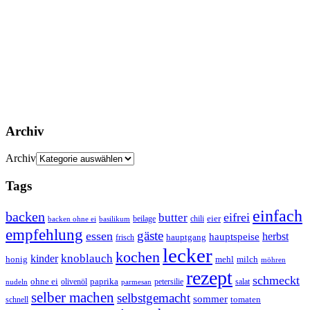
Archiv
Archiv
Tags
einfach
backen
eifrei
butter
eier
beilage
chili
basilikum
backen ohne ei
empfehlung
gäste
essen
herbst
hauptspeise
hauptgang
frisch
lecker
kochen
kinder
knoblauch
honig
mehl
milch
möhren
rezept
schmeckt
ohne ei
olivenöl
paprika
petersilie
salat
nudeln
parmesan
selber machen
selbstgemacht
sommer
schnell
tomaten