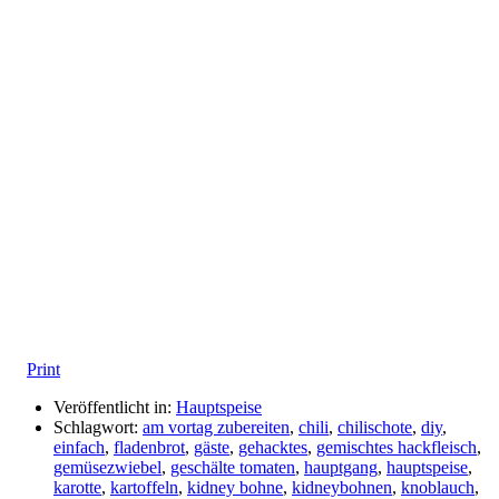
Print
Veröffentlicht in:
Hauptspeise
Schlagwort:
am vortag zubereiten
,
chili
,
chilischote
,
diy
,
einfach
,
fladenbrot
,
gäste
,
gehacktes
,
gemischtes hackfleisch
,
gemüsezwiebel
,
geschälte tomaten
,
hauptgang
,
hauptspeise
,
karotte
,
kartoffeln
,
kidney bohne
,
kidneybohnen
,
knoblauch
,