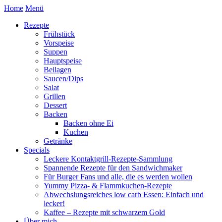
Home
Menü
Rezepte
Frühstück
Vorspeise
Suppen
Hauptspeise
Beilagen
Saucen/Dips
Salat
Grillen
Dessert
Backen
Backen ohne Ei
Kuchen
Getränke
Specials
Leckere Kontaktgrill-Rezepte-Sammlung
Spannende Rezepte für den Sandwichmaker
Für Burger Fans und alle, die es werden wollen
Yummy Pizza- & Flammkuchen-Rezepte
Abwechslungsreiches low carb Essen: Einfach und
lecker!
Kaffee – Rezepte mit schwarzem Gold
Über mich