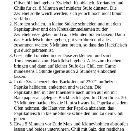
Olivenöl hineingeben. Zwiebel, Knoblauch, Koriander und
Chilis für ca. 8 Minuten auf mittlerer Stufe dünsten. Die
Zwiebel sollte weich werden; sich jedoch noch nicht braun
verfärben.
Karotten schälen, in kleine Stücke schneiden und mit dem
Paprikapulver und den Kreuzkümmelsamen zu der
Zwiebelmasse geben und ca. 5 Minuten braten lassen. Dann
das Hackfleisch hinzugeben, gut verrühren und alles
zusammen weitere 5 Minuten braten, so dass das Hackfleisch
gut durchgebraten ist.
Geschälte Tomaten in der Dose zerkleinern und samt
Tomatensauce zum Hackfleisch geben. Alles zum Kochen
bringen und dann auf kleiner Stufe das Chili con Carne
mindestens 1 Stunde (gerne auch 2 Stunden) einkochen
lassen.
In der Zwischenzeit den Backofen auf 220°C aufheizen.
Paprika halbieren, entkernen und waschen. Die
Paprikahälften mit der Innenseite nach unten auf ein mit
Backpapier ausgelegtes Backblech legen. Im Ofen für ca. 20-
25 Minuten backen bis die Haut schwarz ist. Paprika aus dem
Ofen nehmen, die Haut von der Paprika abziehen, das
Paprikafleisch in kleine Stücke schneiden und zu dem Chili
geben.
Etwa 5 Minuten vor Ende Mais und Kidneybohnen abtropfen
lassen und beides unterrühren. Chili mit Salz, den restlichen