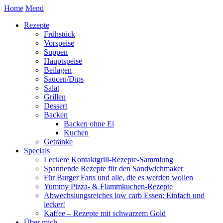
Home
Menü
Rezepte
Frühstück
Vorspeise
Suppen
Hauptspeise
Beilagen
Saucen/Dips
Salat
Grillen
Dessert
Backen
Backen ohne Ei
Kuchen
Getränke
Specials
Leckere Kontaktgrill-Rezepte-Sammlung
Spannende Rezepte für den Sandwichmaker
Für Burger Fans und alle, die es werden wollen
Yummy Pizza- & Flammkuchen-Rezepte
Abwechslungsreiches low carb Essen: Einfach und
lecker!
Kaffee – Rezepte mit schwarzem Gold
Über mich