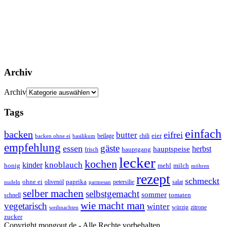
Archiv
Archiv
Tags
einfach
backen
eifrei
butter
eier
beilage
chili
basilikum
backen ohne ei
empfehlung
gäste
essen
herbst
hauptspeise
hauptgang
frisch
lecker
kochen
kinder
knoblauch
honig
mehl
milch
möhren
rezept
schmeckt
ohne ei
olivenöl
paprika
petersilie
salat
nudeln
parmesan
selber machen
selbstgemacht
sommer
schnell
tomaten
wie macht man
vegetarisch
winter
weihnachten
würzig
zitrone
zucker
Copyright mongout.de - Alle Rechte vorbehalten.