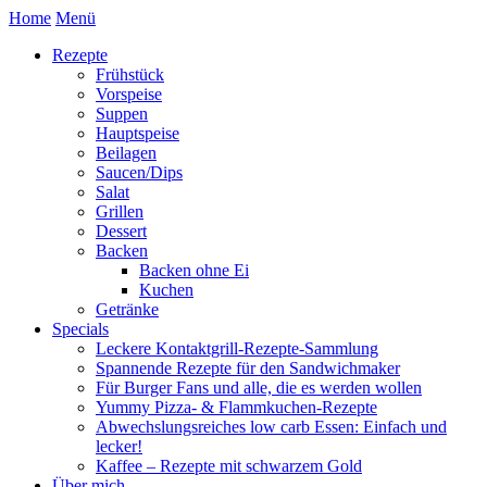
Home
Menü
Rezepte
Frühstück
Vorspeise
Suppen
Hauptspeise
Beilagen
Saucen/Dips
Salat
Grillen
Dessert
Backen
Backen ohne Ei
Kuchen
Getränke
Specials
Leckere Kontaktgrill-Rezepte-Sammlung
Spannende Rezepte für den Sandwichmaker
Für Burger Fans und alle, die es werden wollen
Yummy Pizza- & Flammkuchen-Rezepte
Abwechslungsreiches low carb Essen: Einfach und
lecker!
Kaffee – Rezepte mit schwarzem Gold
Über mich