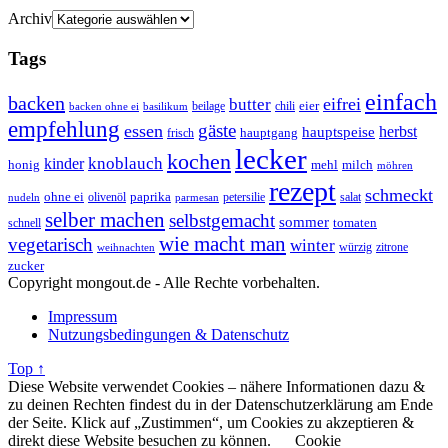
Archiv
Tags
einfach
backen
eifrei
butter
eier
beilage
chili
basilikum
backen ohne ei
empfehlung
gäste
essen
herbst
hauptspeise
hauptgang
frisch
lecker
kochen
kinder
knoblauch
honig
mehl
milch
möhren
rezept
schmeckt
ohne ei
olivenöl
paprika
petersilie
salat
nudeln
parmesan
selber machen
selbstgemacht
sommer
schnell
tomaten
wie macht man
vegetarisch
winter
weihnachten
würzig
zitrone
zucker
Copyright mongout.de - Alle Rechte vorbehalten.
Impressum
Nutzungsbedingungen & Datenschutz
Top ↑
Diese Website verwendet Cookies – nähere Informationen dazu &
zu deinen Rechten findest du in der Datenschutzerklärung am Ende
der Seite. Klick auf „Zustimmen“, um Cookies zu akzeptieren &
direkt diese Website besuchen zu können.
Cookie