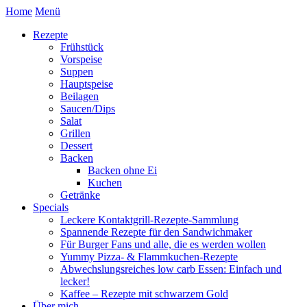
Home
Menü
Rezepte
Frühstück
Vorspeise
Suppen
Hauptspeise
Beilagen
Saucen/Dips
Salat
Grillen
Dessert
Backen
Backen ohne Ei
Kuchen
Getränke
Specials
Leckere Kontaktgrill-Rezepte-Sammlung
Spannende Rezepte für den Sandwichmaker
Für Burger Fans und alle, die es werden wollen
Yummy Pizza- & Flammkuchen-Rezepte
Abwechslungsreiches low carb Essen: Einfach und
lecker!
Kaffee – Rezepte mit schwarzem Gold
Über mich