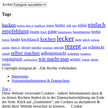
Archiv
Tags
einfach
backen
eifrei
butter
eier
beilage
chili
basilikum
backen ohne ei
empfehlung
gäste
essen
herbst
hauptspeise
hauptgang
frisch
lecker
kochen
kinder
knoblauch
honig
mehl
milch
möhren
rezept
schmeckt
ohne ei
olivenöl
paprika
petersilie
salat
nudeln
parmesan
selber machen
selbstgemacht
sommer
schnell
tomaten
wie macht man
vegetarisch
winter
weihnachten
würzig
zitrone
zucker
Copyright mongout.de - Alle Rechte vorbehalten.
Impressum
Nutzungsbedingungen & Datenschutz
Top ↑
Diese Website verwendet Cookies – nähere Informationen dazu &
zu deinen Rechten findest du in der Datenschutzerklärung am Ende
der Seite. Klick auf „Zustimmen“, um Cookies zu akzeptieren &
direkt diese Website besuchen zu können.
Cookie