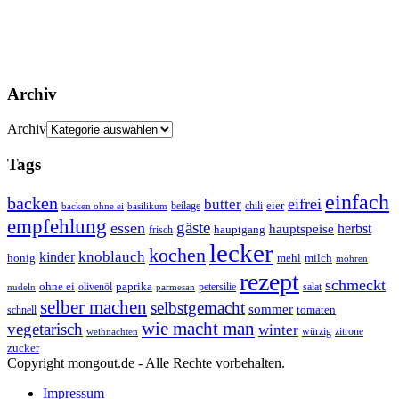
Archiv
Archiv
Tags
einfach
backen
eifrei
butter
eier
beilage
chili
basilikum
backen ohne ei
empfehlung
gäste
essen
herbst
hauptspeise
hauptgang
frisch
lecker
kochen
kinder
knoblauch
honig
mehl
milch
möhren
rezept
schmeckt
ohne ei
olivenöl
paprika
petersilie
salat
nudeln
parmesan
selber machen
selbstgemacht
sommer
schnell
tomaten
wie macht man
vegetarisch
winter
weihnachten
würzig
zitrone
zucker
Copyright mongout.de - Alle Rechte vorbehalten.
Impressum