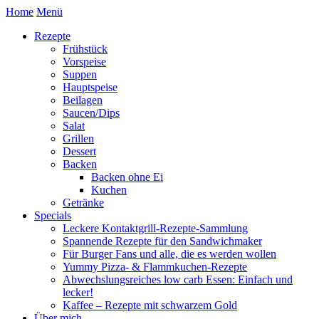
Home
Menü
Rezepte
Frühstück
Vorspeise
Suppen
Hauptspeise
Beilagen
Saucen/Dips
Salat
Grillen
Dessert
Backen
Backen ohne Ei
Kuchen
Getränke
Specials
Leckere Kontaktgrill-Rezepte-Sammlung
Spannende Rezepte für den Sandwichmaker
Für Burger Fans und alle, die es werden wollen
Yummy Pizza- & Flammkuchen-Rezepte
Abwechslungsreiches low carb Essen: Einfach und
lecker!
Kaffee – Rezepte mit schwarzem Gold
Über mich