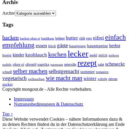
Archiv
Archiv
Tags
einfach
backen
eifrei
butter
eier
beilage
chili
basilikum
backen ohne ei
empfehlung
gäste
essen
herbst
hauptspeise
hauptgang
frisch
lecker
kochen
kinder
knoblauch
honig
mehl
milch
möhren
rezept
schmeckt
ohne ei
olivenöl
paprika
petersilie
salat
nudeln
parmesan
selber machen
selbstgemacht
sommer
schnell
tomaten
wie macht man
vegetarisch
winter
weihnachten
würzig
zitrone
zucker
Copyright mongout.de - Alle Rechte vorbehalten.
Impressum
Nutzungsbedingungen & Datenschutz
Top ↑
Diese Website verwendet Cookies – nähere Informationen dazu &
zu deinen Rechten findest du in der Datenschutzerklärung am Ende