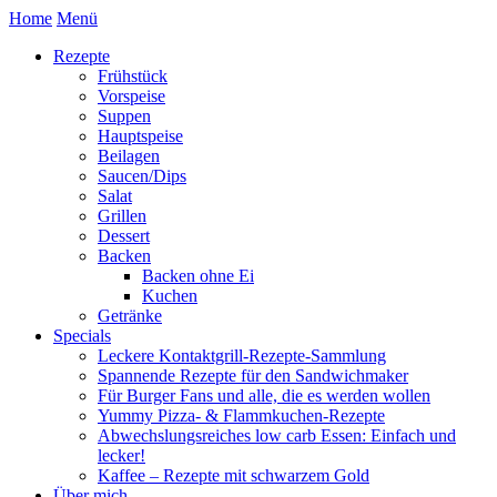
Home
Menü
Rezepte
Frühstück
Vorspeise
Suppen
Hauptspeise
Beilagen
Saucen/Dips
Salat
Grillen
Dessert
Backen
Backen ohne Ei
Kuchen
Getränke
Specials
Leckere Kontaktgrill-Rezepte-Sammlung
Spannende Rezepte für den Sandwichmaker
Für Burger Fans und alle, die es werden wollen
Yummy Pizza- & Flammkuchen-Rezepte
Abwechslungsreiches low carb Essen: Einfach und
lecker!
Kaffee – Rezepte mit schwarzem Gold
Über mich