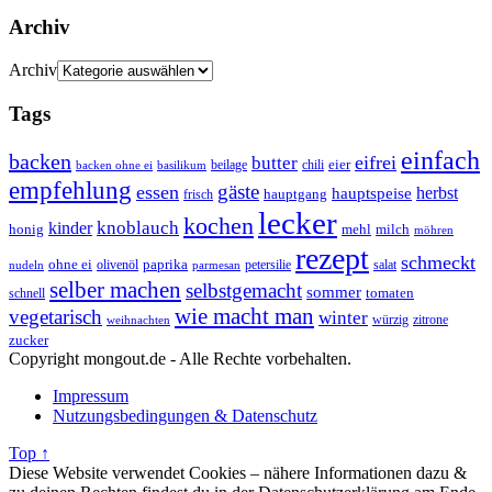
Archiv
Archiv
Tags
einfach
backen
eifrei
butter
eier
beilage
chili
basilikum
backen ohne ei
empfehlung
gäste
essen
herbst
hauptspeise
hauptgang
frisch
lecker
kochen
kinder
knoblauch
honig
mehl
milch
möhren
rezept
schmeckt
ohne ei
olivenöl
paprika
petersilie
salat
nudeln
parmesan
selber machen
selbstgemacht
sommer
schnell
tomaten
wie macht man
vegetarisch
winter
weihnachten
würzig
zitrone
zucker
Copyright mongout.de - Alle Rechte vorbehalten.
Impressum
Nutzungsbedingungen & Datenschutz
Top ↑
Diese Website verwendet Cookies – nähere Informationen dazu &