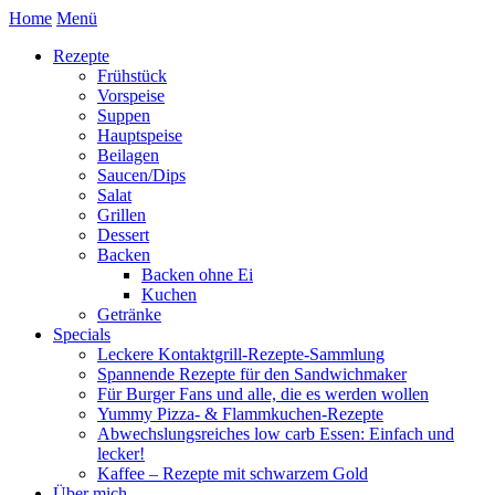
Home
Menü
Rezepte
Frühstück
Vorspeise
Suppen
Hauptspeise
Beilagen
Saucen/Dips
Salat
Grillen
Dessert
Backen
Backen ohne Ei
Kuchen
Getränke
Specials
Leckere Kontaktgrill-Rezepte-Sammlung
Spannende Rezepte für den Sandwichmaker
Für Burger Fans und alle, die es werden wollen
Yummy Pizza- & Flammkuchen-Rezepte
Abwechslungsreiches low carb Essen: Einfach und
lecker!
Kaffee – Rezepte mit schwarzem Gold
Über mich