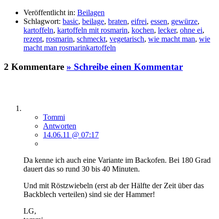
Veröffentlicht in:
Beilagen
Schlagwort:
basic
,
beilage
,
braten
,
eifrei
,
essen
,
gewürze
,
kartoffeln
,
kartoffeln mit rosmarin
,
kochen
,
lecker
,
ohne ei
,
rezept
,
rosmarin
,
schmeckt
,
vegetarisch
,
wie macht man
,
wie
macht man rosmarinkartoffeln
2 Kommentare
» Schreibe einen Kommentar
Tommi
Antworten
14.06.11 @ 07:17
Da kenne ich auch eine Variante im Backofen. Bei 180 Grad
dauert das so rund 30 bis 40 Minuten.
Und mit Röstzwiebeln (erst ab der Hälfte der Zeit über das
Backblech verteilen) sind sie der Hammer!
LG,