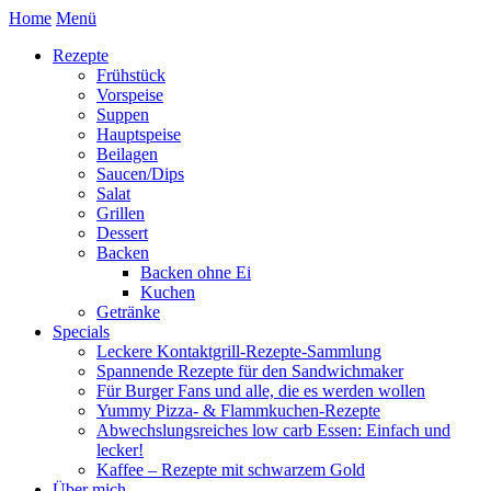
Home
Menü
Rezepte
Frühstück
Vorspeise
Suppen
Hauptspeise
Beilagen
Saucen/Dips
Salat
Grillen
Dessert
Backen
Backen ohne Ei
Kuchen
Getränke
Specials
Leckere Kontaktgrill-Rezepte-Sammlung
Spannende Rezepte für den Sandwichmaker
Für Burger Fans und alle, die es werden wollen
Yummy Pizza- & Flammkuchen-Rezepte
Abwechslungsreiches low carb Essen: Einfach und
lecker!
Kaffee – Rezepte mit schwarzem Gold
Über mich