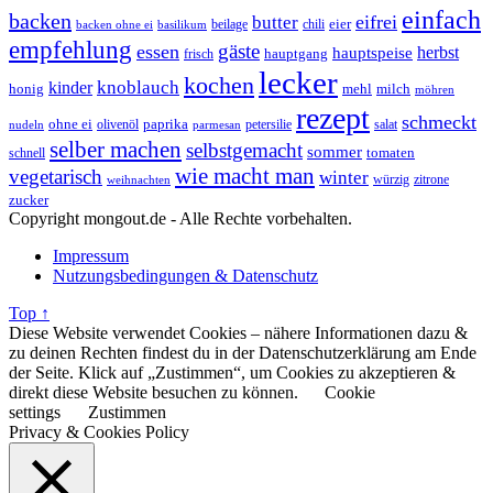
einfach
backen
eifrei
butter
eier
beilage
chili
basilikum
backen ohne ei
empfehlung
gäste
essen
herbst
hauptspeise
hauptgang
frisch
lecker
kochen
kinder
knoblauch
honig
mehl
milch
möhren
rezept
schmeckt
ohne ei
olivenöl
paprika
petersilie
salat
nudeln
parmesan
selber machen
selbstgemacht
sommer
schnell
tomaten
wie macht man
vegetarisch
winter
weihnachten
würzig
zitrone
zucker
Copyright mongout.de - Alle Rechte vorbehalten.
Impressum
Nutzungsbedingungen & Datenschutz
Top ↑
Diese Website verwendet Cookies – nähere Informationen dazu &
zu deinen Rechten findest du in der Datenschutzerklärung am Ende
der Seite. Klick auf „Zustimmen“, um Cookies zu akzeptieren &
direkt diese Website besuchen zu können.
Cookie
settings
Zustimmen
Privacy & Cookies Policy