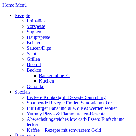
Home
Menü
Rezepte
Frühstück
Vorspeise
Suppen
Hauptspeise
Beilagen
Saucen/Dips
Salat
Grillen
Dessert
Backen
Backen ohne Ei
Kuchen
Getränke
Specials
Leckere Kontaktgrill-Rezepte-Sammlung
Spannende Rezepte für den Sandwichmaker
Für Burger Fans und alle, die es werden wollen
Yummy Pizza- & Flammkuchen-Rezepte
Abwechslungsreiches low carb Essen: Einfach und
lecker!
Kaffee – Rezepte mit schwarzem Gold
Über mich