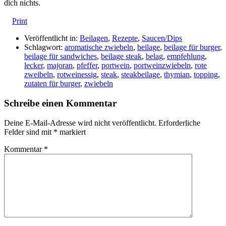
dich nichts.
Print
Veröffentlicht in:
Beilagen
,
Rezepte
,
Saucen/Dips
Schlagwort:
aromatische zwiebeln
,
beilage
,
beilage für burger
,
beilage für sandwiches
,
beilage steak
,
belag
,
empfehlung
,
lecker
,
majoran
,
pfeffer
,
portwein
,
portweinzwiebeln
,
rote
zweibeln
,
rotweinessig
,
steak
,
steakbeilage
,
thymian
,
topping
,
zutaten für burger
,
zwiebeln
Schreibe einen Kommentar
Deine E-Mail-Adresse wird nicht veröffentlicht.
Erforderliche
Felder sind mit
*
markiert
Kommentar
*