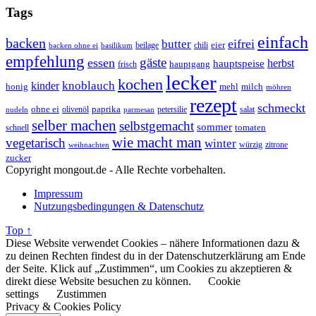
Tags
einfach
backen
eifrei
butter
eier
beilage
chili
basilikum
backen ohne ei
empfehlung
gäste
essen
herbst
hauptspeise
hauptgang
frisch
lecker
kochen
kinder
knoblauch
honig
mehl
milch
möhren
rezept
schmeckt
ohne ei
olivenöl
paprika
petersilie
salat
nudeln
parmesan
selber machen
selbstgemacht
sommer
schnell
tomaten
wie macht man
vegetarisch
winter
weihnachten
würzig
zitrone
zucker
Copyright mongout.de - Alle Rechte vorbehalten.
Impressum
Nutzungsbedingungen & Datenschutz
Top ↑
Diese Website verwendet Cookies – nähere Informationen dazu &
zu deinen Rechten findest du in der Datenschutzerklärung am Ende
der Seite. Klick auf „Zustimmen“, um Cookies zu akzeptieren &
direkt diese Website besuchen zu können.
Cookie
settings
Zustimmen
Privacy & Cookies Policy