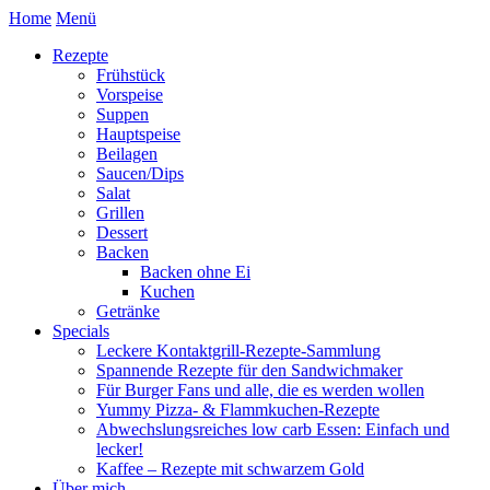
Home
Menü
Rezepte
Frühstück
Vorspeise
Suppen
Hauptspeise
Beilagen
Saucen/Dips
Salat
Grillen
Dessert
Backen
Backen ohne Ei
Kuchen
Getränke
Specials
Leckere Kontaktgrill-Rezepte-Sammlung
Spannende Rezepte für den Sandwichmaker
Für Burger Fans und alle, die es werden wollen
Yummy Pizza- & Flammkuchen-Rezepte
Abwechslungsreiches low carb Essen: Einfach und
lecker!
Kaffee – Rezepte mit schwarzem Gold
Über mich