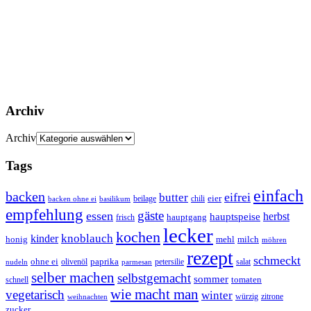
Archiv
Archiv
Tags
einfach
backen
eifrei
butter
eier
beilage
chili
basilikum
backen ohne ei
empfehlung
gäste
essen
herbst
hauptspeise
hauptgang
frisch
lecker
kochen
kinder
knoblauch
honig
mehl
milch
möhren
rezept
schmeckt
ohne ei
olivenöl
paprika
petersilie
salat
nudeln
parmesan
selber machen
selbstgemacht
sommer
schnell
tomaten
wie macht man
vegetarisch
winter
weihnachten
würzig
zitrone
zucker