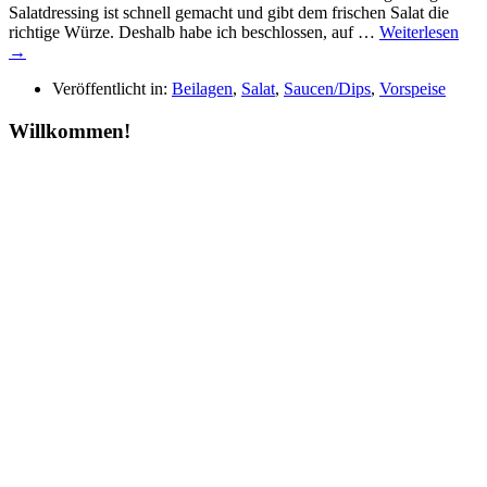
Salatdressing ist schnell gemacht und gibt dem frischen Salat die
richtige Würze. Deshalb habe ich beschlossen, auf …
Weiterlesen
→
Veröffentlicht in:
Beilagen
,
Salat
,
Saucen/Dips
,
Vorspeise
Willkommen!