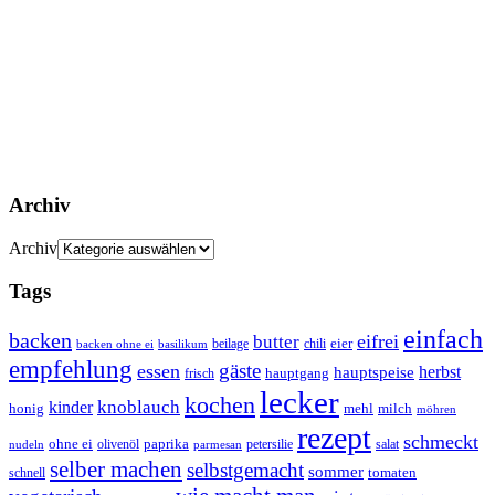
Archiv
Archiv
Tags
einfach
backen
eifrei
butter
eier
beilage
chili
basilikum
backen ohne ei
empfehlung
gäste
essen
herbst
hauptspeise
hauptgang
frisch
lecker
kochen
kinder
knoblauch
honig
mehl
milch
möhren
rezept
schmeckt
ohne ei
olivenöl
paprika
petersilie
salat
nudeln
parmesan
selber machen
selbstgemacht
sommer
schnell
tomaten