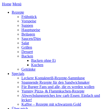
Home
Menü
Rezepte
Frühstück
Vorspeise
Suppen
Hauptspeise
Beilagen
Saucen/Dips
Salat
Grillen
Dessert
Backen
Backen ohne Ei
Kuchen
Getränke
Specials
Leckere Kontaktgrill-Rezepte-Sammlung
Spannende Rezepte für den Sandwichmaker
Für Burger Fans und alle, die es werden wollen
Yummy Pizza- & Flammkuchen-Rezepte
Abwechslungsreiches low carb Essen: Einfach und
lecker!
Kaffee – Rezepte mit schwarzem Gold
Über mich