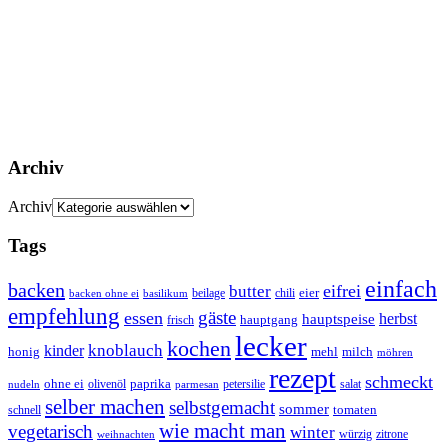
Archiv
Archiv
Tags
einfach
backen
eifrei
butter
eier
beilage
chili
basilikum
backen ohne ei
empfehlung
gäste
essen
herbst
hauptspeise
hauptgang
frisch
lecker
kochen
kinder
knoblauch
honig
mehl
milch
möhren
rezept
schmeckt
ohne ei
olivenöl
paprika
petersilie
salat
nudeln
parmesan
selber machen
selbstgemacht
sommer
schnell
tomaten
wie macht man
vegetarisch
winter
weihnachten
würzig
zitrone