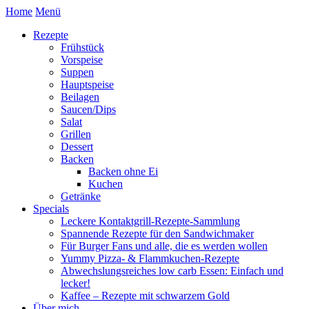
Home
Menü
Rezepte
Frühstück
Vorspeise
Suppen
Hauptspeise
Beilagen
Saucen/Dips
Salat
Grillen
Dessert
Backen
Backen ohne Ei
Kuchen
Getränke
Specials
Leckere Kontaktgrill-Rezepte-Sammlung
Spannende Rezepte für den Sandwichmaker
Für Burger Fans und alle, die es werden wollen
Yummy Pizza- & Flammkuchen-Rezepte
Abwechslungsreiches low carb Essen: Einfach und
lecker!
Kaffee – Rezepte mit schwarzem Gold
Über mich