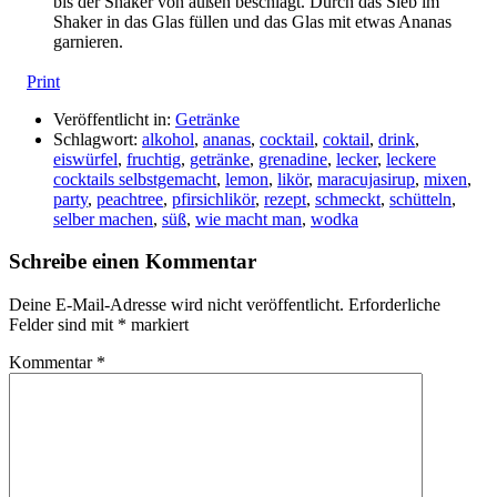
bis der Shaker von außen beschlägt. Durch das Sieb im
Shaker in das Glas füllen und das Glas mit etwas Ananas
garnieren.
Print
Veröffentlicht in:
Getränke
Schlagwort:
alkohol
,
ananas
,
cocktail
,
coktail
,
drink
,
eiswürfel
,
fruchtig
,
getränke
,
grenadine
,
lecker
,
leckere
cocktails selbstgemacht
,
lemon
,
likör
,
maracujasirup
,
mixen
,
party
,
peachtree
,
pfirsichlikör
,
rezept
,
schmeckt
,
schütteln
,
selber machen
,
süß
,
wie macht man
,
wodka
Schreibe einen Kommentar
Deine E-Mail-Adresse wird nicht veröffentlicht.
Erforderliche
Felder sind mit
*
markiert
Kommentar
*