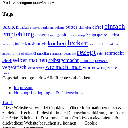
Archiv
Tags
einfach
backen
eifrei
butter
eier
beilage
chili
basilikum
backen ohne ei
empfehlung
gäste
essen
herbst
hauptspeise
hauptgang
frisch
lecker
kochen
kinder
knoblauch
honig
mehl
milch
möhren
rezept
schmeckt
ohne ei
olivenöl
paprika
petersilie
salat
nudeln
parmesan
selber machen
selbstgemacht
sommer
schnell
tomaten
wie macht man
vegetarisch
winter
weihnachten
würzig
zitrone
zucker
Copyright mongout.de - Alle Rechte vorbehalten.
Impressum
Nutzungsbedingungen & Datenschutz
Top ↑
Diese Website verwendet Cookies – nähere Informationen dazu &
zu deinen Rechten findest du in der Datenschutzerklärung am Ende
der Seite. Klick auf „Zustimmen“, um Cookies zu akzeptieren &
direkt diese Website besuchen zu können.
Cookie