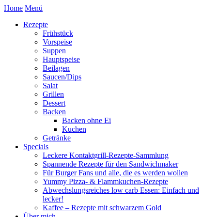
Home
Menü
Rezepte
Frühstück
Vorspeise
Suppen
Hauptspeise
Beilagen
Saucen/Dips
Salat
Grillen
Dessert
Backen
Backen ohne Ei
Kuchen
Getränke
Specials
Leckere Kontaktgrill-Rezepte-Sammlung
Spannende Rezepte für den Sandwichmaker
Für Burger Fans und alle, die es werden wollen
Yummy Pizza- & Flammkuchen-Rezepte
Abwechslungsreiches low carb Essen: Einfach und
lecker!
Kaffee – Rezepte mit schwarzem Gold
Über mich