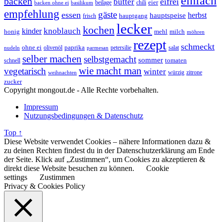
einfach
backen
eifrei
butter
eier
beilage
chili
basilikum
backen ohne ei
empfehlung
gäste
essen
herbst
hauptspeise
hauptgang
frisch
lecker
kochen
kinder
knoblauch
honig
mehl
milch
möhren
rezept
schmeckt
ohne ei
olivenöl
paprika
petersilie
salat
nudeln
parmesan
selber machen
selbstgemacht
sommer
schnell
tomaten
wie macht man
vegetarisch
winter
weihnachten
würzig
zitrone
zucker
Copyright mongout.de - Alle Rechte vorbehalten.
Impressum
Nutzungsbedingungen & Datenschutz
Top ↑
Diese Website verwendet Cookies – nähere Informationen dazu &
zu deinen Rechten findest du in der Datenschutzerklärung am Ende
der Seite. Klick auf „Zustimmen“, um Cookies zu akzeptieren &
direkt diese Website besuchen zu können.
Cookie
settings
Zustimmen
Privacy & Cookies Policy