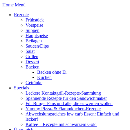
Home
Menü
Rezepte
Frühstück
Vorspeise
Suppen
Hauptspeise
Beilagen
Saucen/Dips
Salat
Grillen
Dessert
Backen
Backen ohne Ei
Kuchen
Getränke
Specials
Leckere Kontaktgrill-Rezepte-Sammlung
Spannende Rezepte für den Sandwichmaker
Für Burger Fans und alle, die es werden wollen
Yummy Pizza- & Flammkuchen-Rezepte
Abwechslungsreiches low carb Essen: Einfach und
lecker!
Kaffee – Rezepte mit schwarzem Gold
Über mich