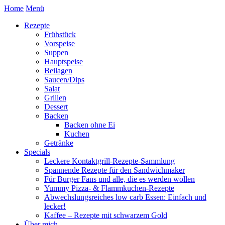
Home
Menü
Rezepte
Frühstück
Vorspeise
Suppen
Hauptspeise
Beilagen
Saucen/Dips
Salat
Grillen
Dessert
Backen
Backen ohne Ei
Kuchen
Getränke
Specials
Leckere Kontaktgrill-Rezepte-Sammlung
Spannende Rezepte für den Sandwichmaker
Für Burger Fans und alle, die es werden wollen
Yummy Pizza- & Flammkuchen-Rezepte
Abwechslungsreiches low carb Essen: Einfach und
lecker!
Kaffee – Rezepte mit schwarzem Gold
Über mich