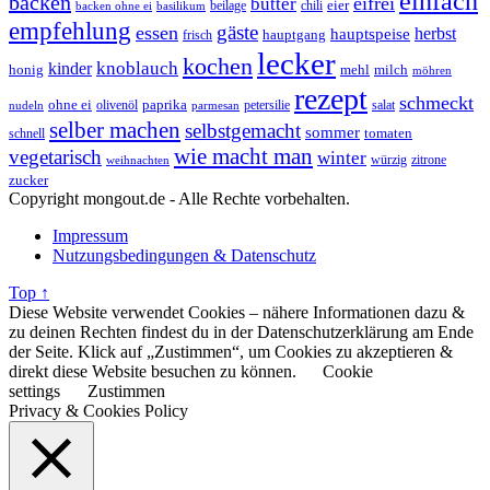
einfach
backen
eifrei
butter
eier
beilage
chili
basilikum
backen ohne ei
empfehlung
gäste
essen
herbst
hauptspeise
hauptgang
frisch
lecker
kochen
kinder
knoblauch
honig
mehl
milch
möhren
rezept
schmeckt
ohne ei
olivenöl
paprika
petersilie
salat
nudeln
parmesan
selber machen
selbstgemacht
sommer
schnell
tomaten
wie macht man
vegetarisch
winter
weihnachten
würzig
zitrone
zucker
Copyright mongout.de - Alle Rechte vorbehalten.
Impressum
Nutzungsbedingungen & Datenschutz
Top ↑
Diese Website verwendet Cookies – nähere Informationen dazu &
zu deinen Rechten findest du in der Datenschutzerklärung am Ende
der Seite. Klick auf „Zustimmen“, um Cookies zu akzeptieren &
direkt diese Website besuchen zu können.
Cookie
settings
Zustimmen
Privacy & Cookies Policy