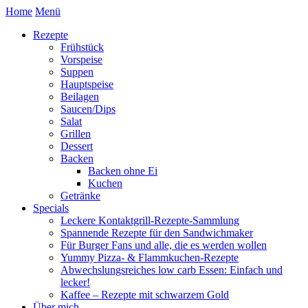
Home
Menü
Rezepte
Frühstück
Vorspeise
Suppen
Hauptspeise
Beilagen
Saucen/Dips
Salat
Grillen
Dessert
Backen
Backen ohne Ei
Kuchen
Getränke
Specials
Leckere Kontaktgrill-Rezepte-Sammlung
Spannende Rezepte für den Sandwichmaker
Für Burger Fans und alle, die es werden wollen
Yummy Pizza- & Flammkuchen-Rezepte
Abwechslungsreiches low carb Essen: Einfach und
lecker!
Kaffee – Rezepte mit schwarzem Gold
Über mich