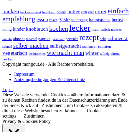
einfach
backen
eifrei
butter
eier
beilage
chili
basilikum
backen ohne ei
empfehlung
gäste
essen
herbst
hauptspeise
hauptgang
frisch
lecker
kochen
kinder
knoblauch
honig
mehl
milch
möhren
rezept
schmeckt
ohne ei
olivenöl
paprika
petersilie
salat
nudeln
parmesan
selber machen
selbstgemacht
sommer
schnell
tomaten
wie macht man
vegetarisch
winter
weihnachten
würzig
zitrone
zucker
Copyright mongout.de - Alle Rechte vorbehalten.
Impressum
Nutzungsbedingungen & Datenschutz
Top ↑
Diese Website verwendet Cookies – nähere Informationen dazu &
zu deinen Rechten findest du in der Datenschutzerklärung am Ende
der Seite. Klick auf „Zustimmen“, um Cookies zu akzeptieren &
direkt diese Website besuchen zu können.
Cookie
settings
Zustimmen
Privacy & Cookies Policy