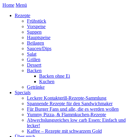
Home
Menü
Rezepte
Frühstück
Vorspeise
Suppen
Hauptspeise
Beilagen
Saucen/Dips
Salat
Grillen
Dessert
Backen
Backen ohne Ei
Kuchen
Getränke
Specials
Leckere Kontaktgrill-Rezepte-Sammlung
Spannende Rezepte für den Sandwichmaker
Für Burger Fans und alle, die es werden wollen
Yummy Pizza- & Flammkuchen-Rezepte
Abwechslungsreiches low carb Essen: Einfach und
lecker!
Kaffee – Rezepte mit schwarzem Gold
Über mich