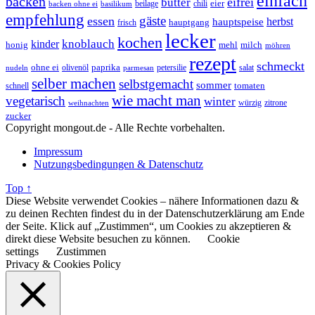
einfach
backen
eifrei
butter
eier
beilage
chili
basilikum
backen ohne ei
empfehlung
gäste
essen
herbst
hauptspeise
hauptgang
frisch
lecker
kochen
kinder
knoblauch
honig
mehl
milch
möhren
rezept
schmeckt
ohne ei
olivenöl
paprika
petersilie
salat
nudeln
parmesan
selber machen
selbstgemacht
sommer
schnell
tomaten
wie macht man
vegetarisch
winter
weihnachten
würzig
zitrone
zucker
Copyright mongout.de - Alle Rechte vorbehalten.
Impressum
Nutzungsbedingungen & Datenschutz
Top ↑
Diese Website verwendet Cookies – nähere Informationen dazu &
zu deinen Rechten findest du in der Datenschutzerklärung am Ende
der Seite. Klick auf „Zustimmen“, um Cookies zu akzeptieren &
direkt diese Website besuchen zu können.
Cookie
settings
Zustimmen
Privacy & Cookies Policy