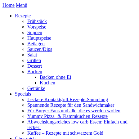
Home
Menü
Rezepte
Frühstück
Vorspeise
Suppen
Hauptspeise
Beilagen
Saucen/Dips
Salat
Grillen
Dessert
Backen
Backen ohne Ei
Kuchen
Getränke
Specials
Leckere Kontaktgrill-Rezepte-Sammlung
Spannende Rezepte für den Sandwichmaker
Für Burger Fans und alle, die es werden wollen
Yummy Pizza- & Flammkuchen-Rezepte
Abwechslungsreiches low carb Essen: Einfach und
lecker!
Kaffee – Rezepte mit schwarzem Gold
Über mich