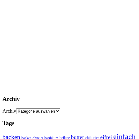
Archiv
Archiv
Tags
einfach
backen
eifrei
butter
eier
beilage
chili
basilikum
backen ohne ei