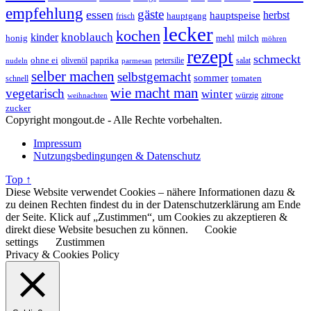
empfehlung
gäste
essen
herbst
hauptspeise
hauptgang
frisch
lecker
kochen
kinder
knoblauch
honig
mehl
milch
möhren
rezept
schmeckt
ohne ei
olivenöl
paprika
petersilie
salat
nudeln
parmesan
selber machen
selbstgemacht
sommer
schnell
tomaten
wie macht man
vegetarisch
winter
weihnachten
würzig
zitrone
zucker
Copyright mongout.de - Alle Rechte vorbehalten.
Impressum
Nutzungsbedingungen & Datenschutz
Top ↑
Diese Website verwendet Cookies – nähere Informationen dazu &
zu deinen Rechten findest du in der Datenschutzerklärung am Ende
der Seite. Klick auf „Zustimmen“, um Cookies zu akzeptieren &
direkt diese Website besuchen zu können.
Cookie
settings
Zustimmen
Privacy & Cookies Policy