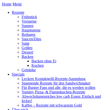
Home
Menü
Rezepte
Frühstück
Vorspeise
Suppen
Hauptspeise
Beilagen
Saucen/Dips
Salat
Grillen
Dessert
Backen
Backen ohne Ei
Kuchen
Getränke
Specials
Leckere Kontaktgrill-Rezepte-Sammlung
Spannende Rezepte für den Sandwichmaker
Für Burger Fans und alle, die es werden wollen
Yummy Pizza- & Flammkuchen-Rezepte
Abwechslungsreiches low carb Essen: Einfach und
lecker!
Kaffee – Rezepte mit schwarzem Gold
Über mich