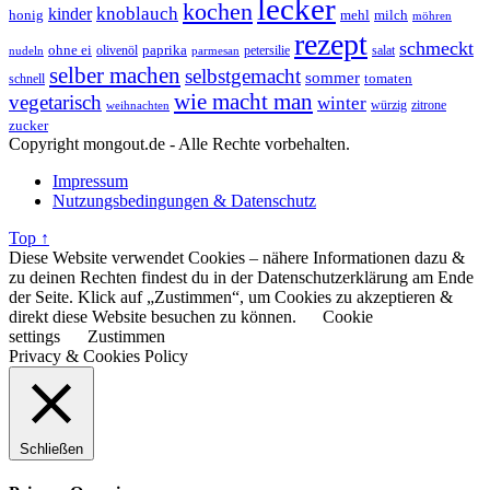
lecker
kochen
kinder
knoblauch
honig
mehl
milch
möhren
rezept
schmeckt
ohne ei
olivenöl
paprika
petersilie
salat
nudeln
parmesan
selber machen
selbstgemacht
sommer
schnell
tomaten
wie macht man
vegetarisch
winter
weihnachten
würzig
zitrone
zucker
Copyright mongout.de - Alle Rechte vorbehalten.
Impressum
Nutzungsbedingungen & Datenschutz
Top ↑
Diese Website verwendet Cookies – nähere Informationen dazu &
zu deinen Rechten findest du in der Datenschutzerklärung am Ende
der Seite. Klick auf „Zustimmen“, um Cookies zu akzeptieren &
direkt diese Website besuchen zu können.
Cookie
settings
Zustimmen
Privacy & Cookies Policy
Schließen