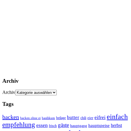
Archiv
Archiv
Tags
einfach
backen
eifrei
butter
eier
beilage
chili
basilikum
backen ohne ei
empfehlung
gäste
essen
herbst
hauptspeise
hauptgang
frisch