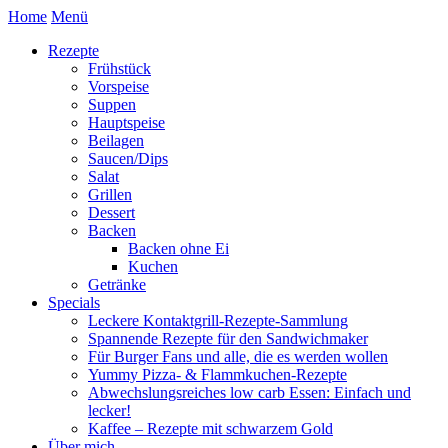
Home
Menü
Rezepte
Frühstück
Vorspeise
Suppen
Hauptspeise
Beilagen
Saucen/Dips
Salat
Grillen
Dessert
Backen
Backen ohne Ei
Kuchen
Getränke
Specials
Leckere Kontaktgrill-Rezepte-Sammlung
Spannende Rezepte für den Sandwichmaker
Für Burger Fans und alle, die es werden wollen
Yummy Pizza- & Flammkuchen-Rezepte
Abwechslungsreiches low carb Essen: Einfach und
lecker!
Kaffee – Rezepte mit schwarzem Gold
Über mich