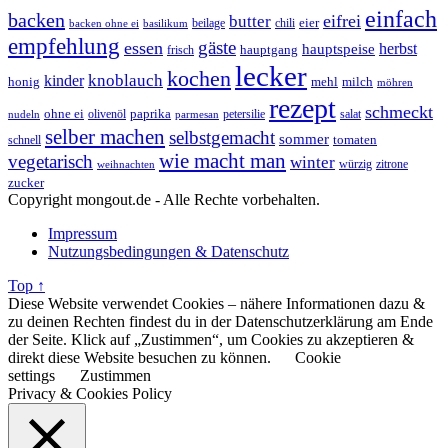
einfach
backen
eifrei
butter
eier
beilage
chili
basilikum
backen ohne ei
empfehlung
gäste
essen
herbst
hauptspeise
hauptgang
frisch
lecker
kochen
kinder
knoblauch
honig
mehl
milch
möhren
rezept
schmeckt
ohne ei
olivenöl
paprika
petersilie
salat
nudeln
parmesan
selber machen
selbstgemacht
sommer
schnell
tomaten
wie macht man
vegetarisch
winter
weihnachten
würzig
zitrone
zucker
Copyright mongout.de - Alle Rechte vorbehalten.
Impressum
Nutzungsbedingungen & Datenschutz
Top ↑
Diese Website verwendet Cookies – nähere Informationen dazu &
zu deinen Rechten findest du in der Datenschutzerklärung am Ende
der Seite. Klick auf „Zustimmen“, um Cookies zu akzeptieren &
direkt diese Website besuchen zu können.
Cookie
settings
Zustimmen
Privacy & Cookies Policy