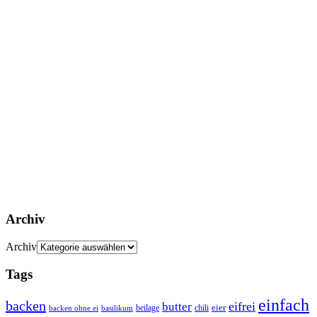
Archiv
Archiv
Tags
einfach
backen
eifrei
butter
eier
beilage
chili
basilikum
backen ohne ei