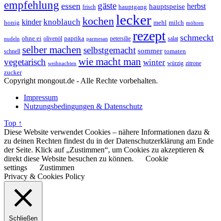
empfehlung
gäste
essen
herbst
hauptspeise
hauptgang
frisch
lecker
kochen
kinder
knoblauch
honig
mehl
milch
möhren
rezept
schmeckt
ohne ei
olivenöl
paprika
petersilie
salat
nudeln
parmesan
selber machen
selbstgemacht
sommer
schnell
tomaten
wie macht man
vegetarisch
winter
weihnachten
würzig
zitrone
zucker
Copyright mongout.de - Alle Rechte vorbehalten.
Impressum
Nutzungsbedingungen & Datenschutz
Top ↑
Diese Website verwendet Cookies – nähere Informationen dazu &
zu deinen Rechten findest du in der Datenschutzerklärung am Ende
der Seite. Klick auf „Zustimmen“, um Cookies zu akzeptieren &
direkt diese Website besuchen zu können.
Cookie
settings
Zustimmen
Privacy & Cookies Policy
Schließen