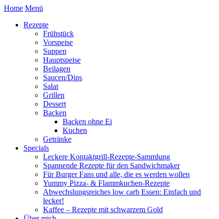
Home
Menü
Rezepte
Frühstück
Vorspeise
Suppen
Hauptspeise
Beilagen
Saucen/Dips
Salat
Grillen
Dessert
Backen
Backen ohne Ei
Kuchen
Getränke
Specials
Leckere Kontaktgrill-Rezepte-Sammlung
Spannende Rezepte für den Sandwichmaker
Für Burger Fans und alle, die es werden wollen
Yummy Pizza- & Flammkuchen-Rezepte
Abwechslungsreiches low carb Essen: Einfach und
lecker!
Kaffee – Rezepte mit schwarzem Gold
Über mich