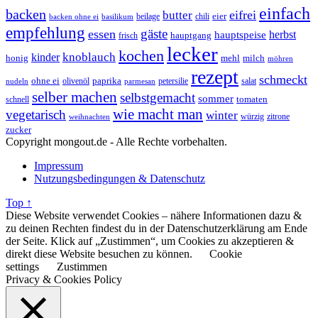
einfach
backen
eifrei
butter
eier
beilage
chili
basilikum
backen ohne ei
empfehlung
gäste
essen
herbst
hauptspeise
hauptgang
frisch
lecker
kochen
kinder
knoblauch
honig
mehl
milch
möhren
rezept
schmeckt
ohne ei
olivenöl
paprika
petersilie
salat
nudeln
parmesan
selber machen
selbstgemacht
sommer
schnell
tomaten
wie macht man
vegetarisch
winter
weihnachten
würzig
zitrone
zucker
Copyright mongout.de - Alle Rechte vorbehalten.
Impressum
Nutzungsbedingungen & Datenschutz
Top ↑
Diese Website verwendet Cookies – nähere Informationen dazu &
zu deinen Rechten findest du in der Datenschutzerklärung am Ende
der Seite. Klick auf „Zustimmen“, um Cookies zu akzeptieren &
direkt diese Website besuchen zu können.
Cookie
settings
Zustimmen
Privacy & Cookies Policy