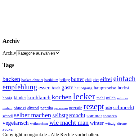
Archiv
Archiv
Tags
einfach
backen
eifrei
butter
eier
beilage
chili
basilikum
backen ohne ei
empfehlung
gäste
essen
herbst
hauptspeise
hauptgang
frisch
lecker
kochen
kinder
knoblauch
honig
mehl
milch
möhren
rezept
schmeckt
ohne ei
olivenöl
paprika
petersilie
salat
nudeln
parmesan
selber machen
selbstgemacht
sommer
schnell
tomaten
wie macht man
vegetarisch
winter
weihnachten
würzig
zitrone
zucker
Copyright mongout.de - Alle Rechte vorbehalten.