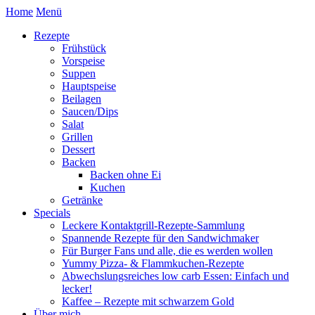
Home
Menü
Rezepte
Frühstück
Vorspeise
Suppen
Hauptspeise
Beilagen
Saucen/Dips
Salat
Grillen
Dessert
Backen
Backen ohne Ei
Kuchen
Getränke
Specials
Leckere Kontaktgrill-Rezepte-Sammlung
Spannende Rezepte für den Sandwichmaker
Für Burger Fans und alle, die es werden wollen
Yummy Pizza- & Flammkuchen-Rezepte
Abwechslungsreiches low carb Essen: Einfach und
lecker!
Kaffee – Rezepte mit schwarzem Gold
Über mich