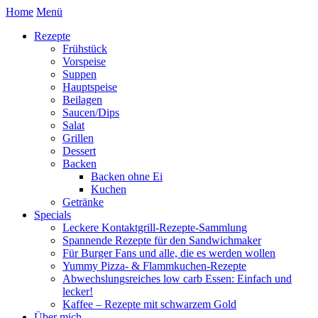
Home
Menü
Rezepte
Frühstück
Vorspeise
Suppen
Hauptspeise
Beilagen
Saucen/Dips
Salat
Grillen
Dessert
Backen
Backen ohne Ei
Kuchen
Getränke
Specials
Leckere Kontaktgrill-Rezepte-Sammlung
Spannende Rezepte für den Sandwichmaker
Für Burger Fans und alle, die es werden wollen
Yummy Pizza- & Flammkuchen-Rezepte
Abwechslungsreiches low carb Essen: Einfach und
lecker!
Kaffee – Rezepte mit schwarzem Gold
Über mich