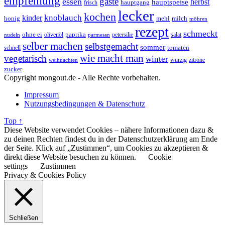
empfehlung
gäste
essen
herbst
hauptspeise
hauptgang
frisch
lecker
kochen
kinder
knoblauch
honig
mehl
milch
möhren
rezept
schmeckt
ohne ei
olivenöl
paprika
petersilie
salat
nudeln
parmesan
selber machen
selbstgemacht
sommer
schnell
tomaten
wie macht man
vegetarisch
winter
weihnachten
würzig
zitrone
zucker
Copyright mongout.de - Alle Rechte vorbehalten.
Impressum
Nutzungsbedingungen & Datenschutz
Top ↑
Diese Website verwendet Cookies – nähere Informationen dazu &
zu deinen Rechten findest du in der Datenschutzerklärung am Ende
der Seite. Klick auf „Zustimmen“, um Cookies zu akzeptieren &
direkt diese Website besuchen zu können.
Cookie
settings
Zustimmen
Privacy & Cookies Policy
Schließen