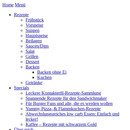
Home
Menü
Rezepte
Frühstück
Vorspeise
Suppen
Hauptspeise
Beilagen
Saucen/Dips
Salat
Grillen
Dessert
Backen
Backen ohne Ei
Kuchen
Getränke
Specials
Leckere Kontaktgrill-Rezepte-Sammlung
Spannende Rezepte für den Sandwichmaker
Für Burger Fans und alle, die es werden wollen
Yummy Pizza- & Flammkuchen-Rezepte
Abwechslungsreiches low carb Essen: Einfach und
lecker!
Kaffee – Rezepte mit schwarzem Gold
Über mich