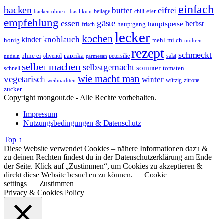
einfach
backen
eifrei
butter
eier
beilage
chili
basilikum
backen ohne ei
empfehlung
gäste
essen
herbst
hauptspeise
hauptgang
frisch
lecker
kochen
kinder
knoblauch
honig
mehl
milch
möhren
rezept
schmeckt
ohne ei
olivenöl
paprika
petersilie
salat
nudeln
parmesan
selber machen
selbstgemacht
sommer
schnell
tomaten
wie macht man
vegetarisch
winter
weihnachten
würzig
zitrone
zucker
Copyright mongout.de - Alle Rechte vorbehalten.
Impressum
Nutzungsbedingungen & Datenschutz
Top ↑
Diese Website verwendet Cookies – nähere Informationen dazu &
zu deinen Rechten findest du in der Datenschutzerklärung am Ende
der Seite. Klick auf „Zustimmen“, um Cookies zu akzeptieren &
direkt diese Website besuchen zu können.
Cookie
settings
Zustimmen
Privacy & Cookies Policy