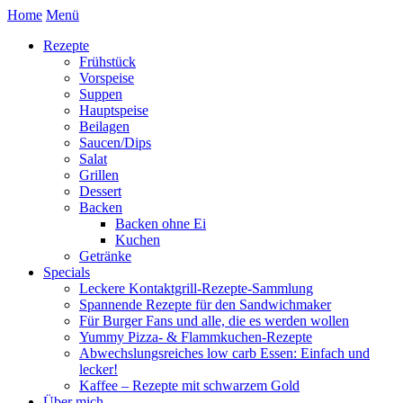
Home
Menü
Rezepte
Frühstück
Vorspeise
Suppen
Hauptspeise
Beilagen
Saucen/Dips
Salat
Grillen
Dessert
Backen
Backen ohne Ei
Kuchen
Getränke
Specials
Leckere Kontaktgrill-Rezepte-Sammlung
Spannende Rezepte für den Sandwichmaker
Für Burger Fans und alle, die es werden wollen
Yummy Pizza- & Flammkuchen-Rezepte
Abwechslungsreiches low carb Essen: Einfach und
lecker!
Kaffee – Rezepte mit schwarzem Gold
Über mich