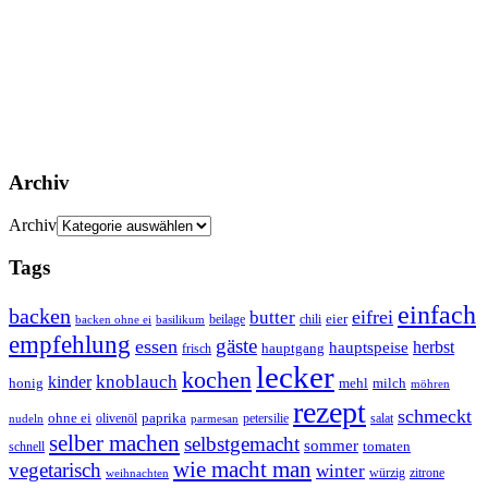
Archiv
Archiv
Tags
einfach
backen
eifrei
butter
eier
beilage
chili
basilikum
backen ohne ei
empfehlung
gäste
essen
herbst
hauptspeise
hauptgang
frisch
lecker
kochen
kinder
knoblauch
honig
mehl
milch
möhren
rezept
schmeckt
ohne ei
olivenöl
paprika
petersilie
salat
nudeln
parmesan
selber machen
selbstgemacht
sommer
schnell
tomaten
wie macht man
vegetarisch
winter
weihnachten
würzig
zitrone