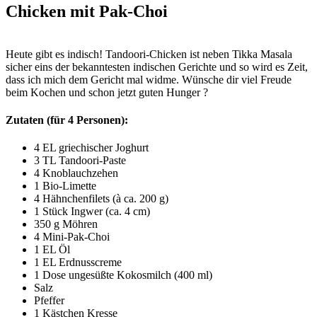
Chicken mit Pak-Choi
Heute gibt es indisch! Tandoori-Chicken ist neben Tikka Masala
sicher eins der bekanntesten indischen Gerichte und so wird es Zeit,
dass ich mich dem Gericht mal widme. Wünsche dir viel Freude
beim Kochen und schon jetzt guten Hunger ?
Zutaten (für 4 Personen):
4 EL griechischer Joghurt
3 TL Tandoori-Paste
4 Knoblauchzehen
1 Bio-Limette
4 Hähnchenfilets (à ca. 200 g)
1 Stück Ingwer (ca. 4 cm)
350 g Möhren
4 Mini-Pak-Choi
1 EL Öl
1 EL Erdnusscreme
1 Dose ungesüßte Kokosmilch (400 ml)
Salz
Pfeffer
1 Kästchen Kresse