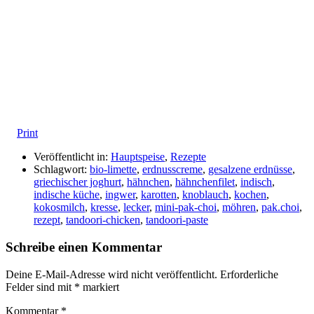
Print
Veröffentlicht in:
Hauptspeise
,
Rezepte
Schlagwort:
bio-limette
,
erdnusscreme
,
gesalzene erdnüsse
,
griechischer joghurt
,
hähnchen
,
hähnchenfilet
,
indisch
,
indische küche
,
ingwer
,
karotten
,
knoblauch
,
kochen
,
kokosmilch
,
kresse
,
lecker
,
mini-pak-choi
,
möhren
,
pak.choi
,
rezept
,
tandoori-chicken
,
tandoori-paste
Schreibe einen Kommentar
Deine E-Mail-Adresse wird nicht veröffentlicht.
Erforderliche
Felder sind mit
*
markiert
Kommentar
*