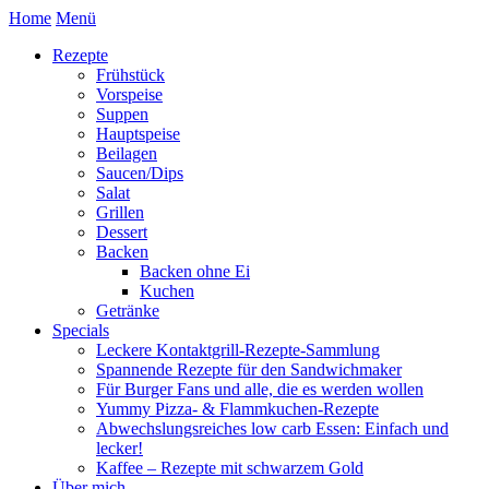
Home
Menü
Rezepte
Frühstück
Vorspeise
Suppen
Hauptspeise
Beilagen
Saucen/Dips
Salat
Grillen
Dessert
Backen
Backen ohne Ei
Kuchen
Getränke
Specials
Leckere Kontaktgrill-Rezepte-Sammlung
Spannende Rezepte für den Sandwichmaker
Für Burger Fans und alle, die es werden wollen
Yummy Pizza- & Flammkuchen-Rezepte
Abwechslungsreiches low carb Essen: Einfach und
lecker!
Kaffee – Rezepte mit schwarzem Gold
Über mich