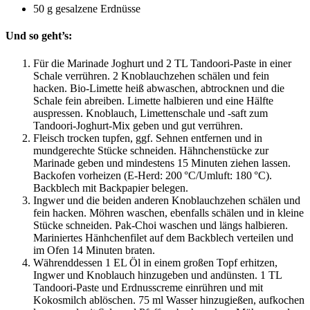
50 g gesalzene Erdnüsse
Und so geht’s:
Für die Marinade Joghurt und 2 TL Tandoori-Paste in einer
Schale verrühren. 2 Knoblauchzehen schälen und fein
hacken. Bio-Limette heiß abwaschen, abtrocknen und die
Schale fein abreiben. Limette halbieren und eine Hälfte
auspressen. Knoblauch, Limettenschale und -saft zum
Tandoori-Joghurt-Mix geben und gut verrühren.
Fleisch trocken tupfen, ggf. Sehnen entfernen und in
mundgerechte Stücke schneiden. Hähnchenstücke zur
Marinade geben und mindestens 15 Minuten ziehen lassen.
Backofen vorheizen (E-Herd: 200 °C/Umluft: 180 °C).
Backblech mit Backpapier belegen.
Ingwer und die beiden anderen Knoblauchzehen schälen und
fein hacken. Möhren waschen, ebenfalls schälen und in kleine
Stücke schneiden. Pak-Choi waschen und längs halbieren.
Mariniertes Hänhchenfilet auf dem Backblech verteilen und
im Ofen 14 Minuten braten.
Währenddessen 1 EL Öl in einem großen Topf erhitzen,
Ingwer und Knoblauch hinzugeben und andünsten. 1 TL
Tandoori-Paste und Erdnusscreme einrühren und mit
Kokosmilch ablöschen. 75 ml Wasser hinzugießen, aufkochen