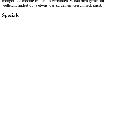
mongout.de möchte ich beides verbinden. Schau dich gerne um,
vielleicht findest du ja etwas, das zu deinem Geschmack passt.
Specials