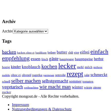
Archiv
Archiv
Tags
einfach
backen
eifrei
butter
eier
beilage
chili
basilikum
backen ohne ei
empfehlung
gäste
essen
herbst
hauptspeise
hauptgang
frisch
lecker
kochen
kinder
knoblauch
honig
mehl
milch
möhren
rezept
schmeckt
ohne ei
olivenöl
paprika
petersilie
salat
nudeln
parmesan
selber machen
selbstgemacht
sommer
schnell
tomaten
wie macht man
vegetarisch
winter
weihnachten
würzig
zitrone
zucker
Copyright mongout.de - Alle Rechte vorbehalten.
Impressum
Nutzungsbedingungen & Datenschutz