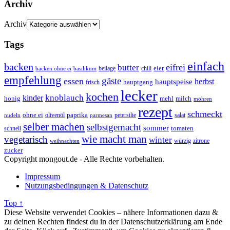
Archiv
Archiv
Tags
einfach
backen
eifrei
butter
eier
beilage
chili
basilikum
backen ohne ei
empfehlung
gäste
essen
herbst
hauptspeise
hauptgang
frisch
lecker
kochen
kinder
knoblauch
honig
mehl
milch
möhren
rezept
schmeckt
ohne ei
olivenöl
paprika
petersilie
salat
nudeln
parmesan
selber machen
selbstgemacht
sommer
schnell
tomaten
wie macht man
vegetarisch
winter
weihnachten
würzig
zitrone
zucker
Copyright mongout.de - Alle Rechte vorbehalten.
Impressum
Nutzungsbedingungen & Datenschutz
Top ↑
Diese Website verwendet Cookies – nähere Informationen dazu &
zu deinen Rechten findest du in der Datenschutzerklärung am Ende