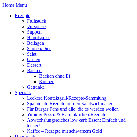
Home
Menü
Rezepte
Frühstück
Vorspeise
Suppen
Hauptspeise
Beilagen
Saucen/Dips
Salat
Grillen
Dessert
Backen
Backen ohne Ei
Kuchen
Getränke
Specials
Leckere Kontaktgrill-Rezepte-Sammlung
Spannende Rezepte für den Sandwichmaker
Für Burger Fans und alle, die es werden wollen
Yummy Pizza- & Flammkuchen-Rezepte
Abwechslungsreiches low carb Essen: Einfach und
lecker!
Kaffee – Rezepte mit schwarzem Gold
Über mich