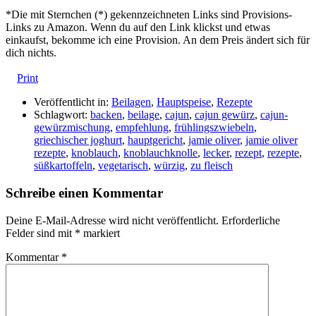
*Die mit Sternchen (*) gekennzeichneten Links sind Provisions-
Links zu Amazon. Wenn du auf den Link klickst und etwas
einkaufst, bekomme ich eine Provision. An dem Preis ändert sich für
dich nichts.
Print
Veröffentlicht in:
Beilagen
,
Hauptspeise
,
Rezepte
Schlagwort:
backen
,
beilage
,
cajun
,
cajun gewürz
,
cajun-
gewürzmischung
,
empfehlung
,
frühlingszwiebeln
,
griechischer joghurt
,
hauptgericht
,
jamie oliver
,
jamie oliver
rezepte
,
knoblauch
,
knoblauchknolle
,
lecker
,
rezept
,
rezepte
,
süßkartoffeln
,
vegetarisch
,
würzig
,
zu fleisch
Schreibe einen Kommentar
Deine E-Mail-Adresse wird nicht veröffentlicht.
Erforderliche
Felder sind mit
*
markiert
Kommentar
*